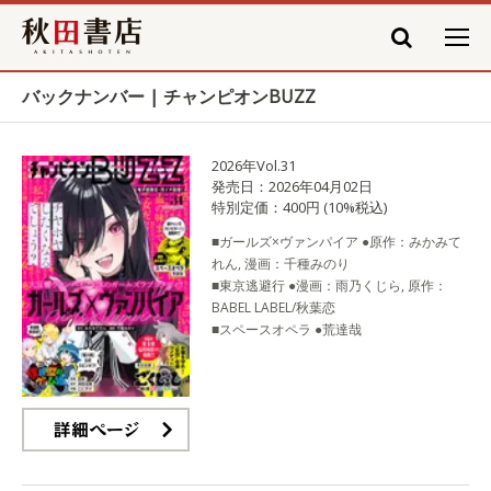
秋田書店
バックナンバー | チャンピオンBUZZ
2026年Vol.31
発売日：2026年04月02日
特別定価：400円 (10%税込)
■ガールズ×ヴァンパイア ●原作：みかみて
れん, 漫画：千種みのり
■東京逃避行 ●漫画：雨乃くじら, 原作：
BABEL LABEL/秋葉恋
■スペースオペラ ●荒達哉
詳細ページ