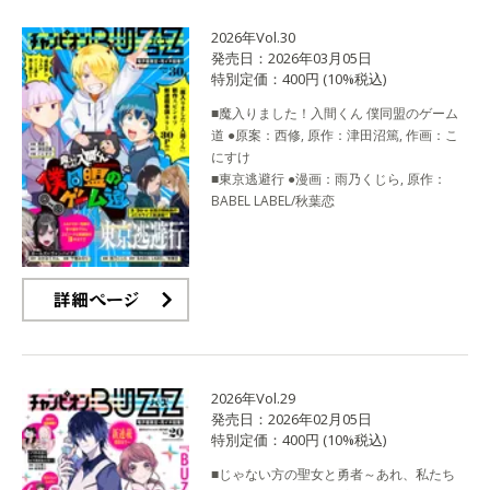
2026年Vol.30
発売日：2026年03月05日
特別定価：400円 (10%税込)
■魔入りました！入間くん 僕同盟のゲーム
道 ●原案：西修, 原作：津田沼篤, 作画：こ
にすけ
■東京逃避行 ●漫画：雨乃くじら, 原作：
BABEL LABEL/秋葉恋
詳細ページ
2026年Vol.29
発売日：2026年02月05日
特別定価：400円 (10%税込)
■じゃない方の聖女と勇者～あれ、私たち