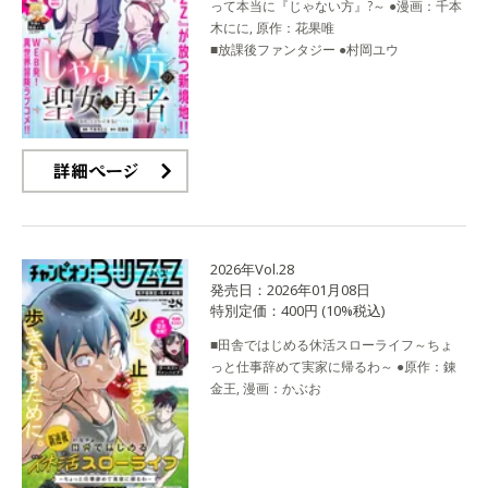
って本当に『じゃない方』?～ ●漫画：千本
木にに, 原作：花果唯
■放課後ファンタジー ●村岡ユウ
詳細ページ
2026年Vol.28
発売日：2026年01月08日
特別定価：400円 (10%税込)
■田舎ではじめる休活スローライフ～ちょ
っと仕事辞めて実家に帰るわ～ ●原作：錬
金王, 漫画：かぶお