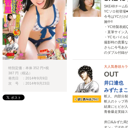
SKE48チー
YCソロ初登場♥
今号はYCだけ
施中!!
・YC特製表紙
・直筆サイン入
・YCモバイル
撮影時の貴重な
さらに今号あか
のダブル付録が
大人気巻頭カラー
特別定価：本体 352 円+税
OUT
387 円（税込）
発売日 ：2014年9月9日
井口達也
次 号 ：2014年9月23日
みずたま
斬人、内部分裂!
斬人のトップ丹
結束にヒビが入
青春爆走実録ス
井口&みずた両
オン」でそれぞ