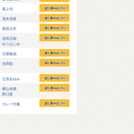
風上旬
茂木清香
栗原正尚
佐田正樹
ゆうはじめ
玉置勉強
吉田聡
立原あゆみ
横山光輝
野口賢
カレー沢薫