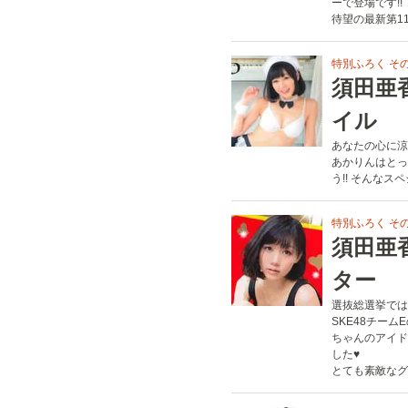
ーで登場です!!
待望の最新第11巻
特別ふろく その
須田亜
イル
あなたの心に涼
あかりんはとっ
う!! そんなス
特別ふろく その
須田亜
ター
選抜総選挙では
SKE48チー
ちゃんのアイド
した♥︎
とても素敵なグ