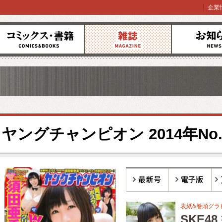
企業
コミックス
雑誌
お知らせ
ヤングチャンピオン 2014年No.
最新号
電子版
バ
表紙&巻頭グラビ
SKE4