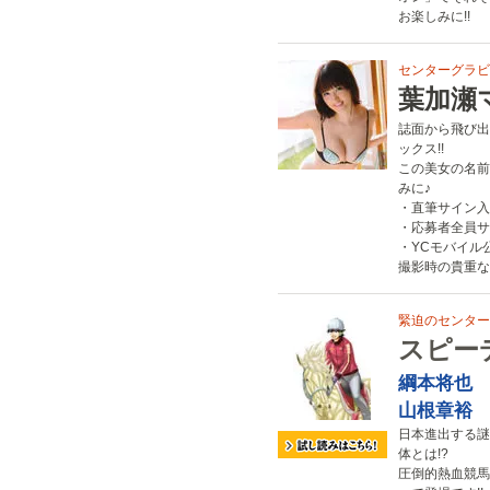
お楽しみに!!
センターグラビア
葉加瀬
誌面から飛び出
ックス!!
この美女の名前
みに♪
・直筆サイン入
・応募者全員サ
・YCモバイル
撮影時の貴重な
緊迫のセンターカ
スピー
綱本将也
山根章裕
日本進出する謎
体とは!?
圧倒的熱血競馬