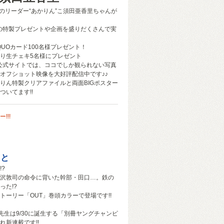
ムEのリーダー“あかりん”こ須田亜香里ちゃんが
の特製プレゼントや企画を盛りだくさんで実
QUOカード100名様プレゼント！
り生チェキ5名様にプレゼント
公式サイトでは、ココでしか観られない写真
オフショット映像を大好評配信中です♪♪
りん特製クリアファイルと両面BIGポスター
ついてます!!
!!!
こと
?
沢敦司の命令に背いた幹部・田口…。鉄の
った!?
トーリー「OUT」巻頭カラーで登場です!!
先生は9/30に誕生する「別冊ヤングチャンピ
れ新連載です!!