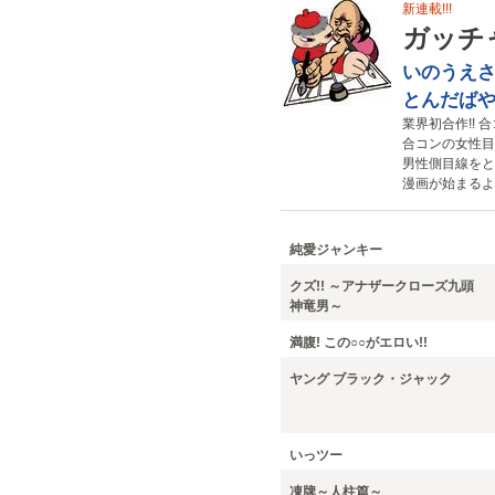
新連載!!!
ガッチ
いのうえ
とんだば
業界初合作!! 合
合コンの女性目
男性側目線をと
漫画が始まるよ!!
純愛ジャンキー
クズ!! ～アナザークローズ九頭
神竜男～
満腹! この○○がエロい!!
ヤング ブラック・ジャック
いっツー
凍牌～人柱篇～