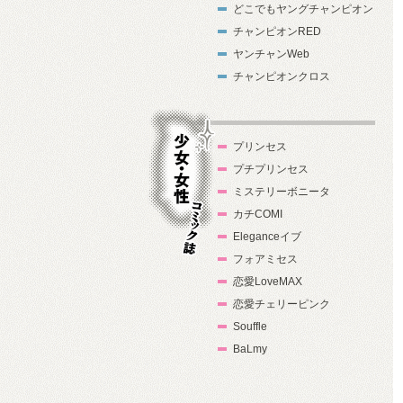
どこでもヤングチャンピオン
チャンピオンRED
ヤンチャンWeb
チャンピオンクロス
プリンセス
プチプリンセス
ミステリーボニータ
カチCOMI
Eleganceイブ
フォアミセス
少女・女性コ
恋愛LoveMAX
ミック誌
恋愛チェリーピンク
Souffle
BaLmy