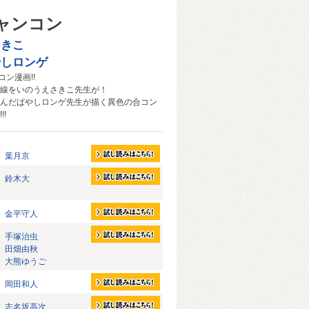
ャンコン
さきこ
やしロンゲ
コン漫画!!
線をいのうえさきこ先生が！
んだばやしロンゲ先生が描く異色の合コン
!
葉月京
鈴木大
金平守人
手塚治虫
田畑由秋
大熊ゆうご
岡田和人
志名坂高次