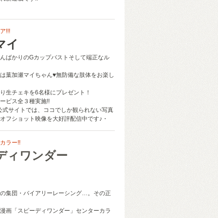
!!!
マイ
んばかりのGカップバストそして端正なル
は葉加瀬マイちゃん♥︎無防備な肢体をお楽し
り生チェキを6名様にプレゼント！
ービス全３種実施!!
公式サイトでは、ココでしか観られない写真
オフショット映像を大好評配信中です♪・
ラー!!
ディワンダー
の集団・バイアリーレーシング…。その正
漫画「スピーディワンダー」センターカラ