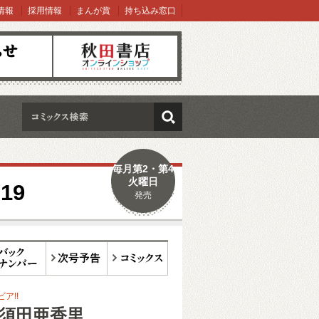
情報
採用情報
まんが賞
持ち込み窓口
オンラインショップ
検索
毎月第2・第4
火曜日
19
発売
ックナンバー
次号予告
コミックス
ア!!
8 須田亜香里