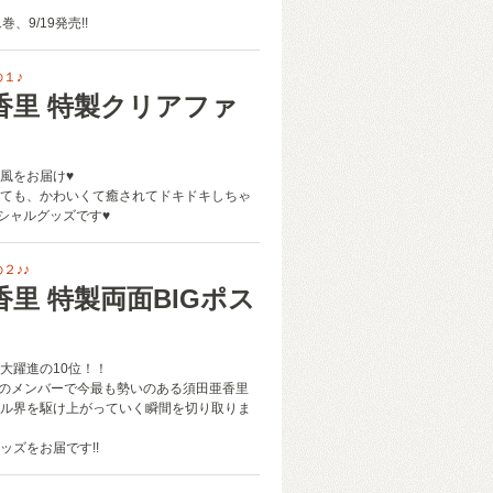
、9/19発売!!
１♪
香里 特製クリアファ
風をお届け♥︎
ても、かわいくて癒されてドキドキしちゃ
ペシャルグッズです♥︎
２♪♪
香里 特製両面BIGポス
大躍進の10位！！
ムEのメンバーで今最も勢いのある須田亜香里
ル界を駆け上がっていく瞬間を切り取りま
ッズをお届です!!