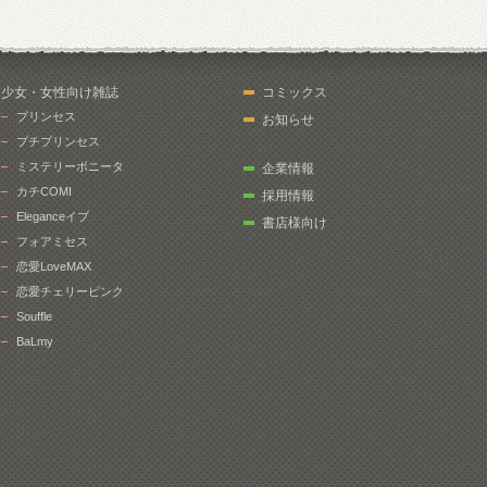
少女・女性向け雑誌
コミックス
プリンセス
お知らせ
プチプリンセス
ミステリーボニータ
企業情報
カチCOMI
採用情報
Eleganceイブ
書店様向け
フォアミセス
恋愛LoveMAX
恋愛チェリーピンク
Souffle
BaLmy