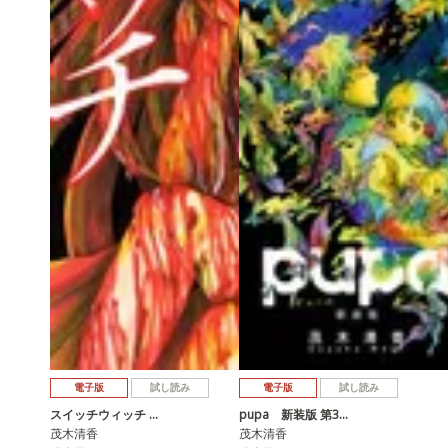
電子版
試し読み
電子版
試し読み
スイッチウィッチ …
pupa 新装版 第3…
茂木清香
茂木清香