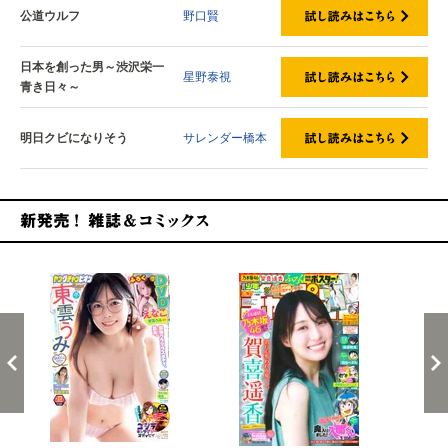
公道ウルフ
野口賢
日本を創った男～渋沢栄一
星野泰視
青き日々～
明日クビになりそう
サレンダー橋本
新発売！雑誌&コミックス