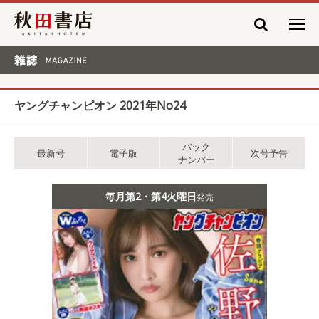
秋田書店
雑誌 MAGAZINE
ヤングチャンピオン 2021年No24
バック
最新号
電子版
次号予告
ナンバー
毎月第2・第4火曜日
発売