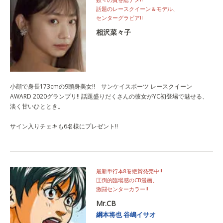
話題のレースクイーン＆モデル、
センターグラビア!!
相沢菜々子
小顔で身長173cmの9頭身美女!! サンケイスポーツ レースクイーン
AWARD 2020グランプリ!! 話題盛りだくさんの彼女がYC初登場で魅せる、
淡く甘いひととき。
サイン入りチェキも6名様にプレゼント!!
最新単行本8巻絶賛発売中!!
圧倒的臨場感のCB漫画、
激闘センターカラー!!
Mr.CB
綱本将也
谷嶋イサオ