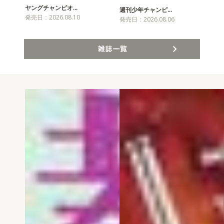
ヤングチャンピオ…
チャ
週刊少年チャンピ…
発売日：2026.08.10
発売
発売日：2026.08.06
雑誌一覧