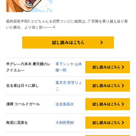
最終節前半戦!! エビちゃん＆武野コンビに秘策は…!? 苦難を乗り越え辿り着
いた舞台、より強く前へ――!!
試し読みはこちら
半グレ―六本木 摩天楼のレ
草下シンヤ
山本
クイエム―
隆一郎
葉月京
折笠りょ
去る者は日々に疎し
こ
凍牌 コールドガール
志名坂高次
角栄に花束を
大和田秀樹