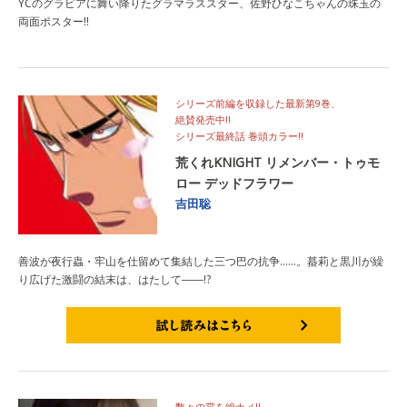
YCのグラビアに舞い降りたグラマラススター、佐野ひなこちゃんの珠玉の
両面ポスター!!
シリーズ前編を収録した最新第9巻、
絶賛発売中!!
シリーズ最終話 巻頭カラー!!
荒くれKNIGHT リメンバー・トゥモ
ロー デッドフラワー
吉田聡
善波が夜行蟲・牢山を仕留めて集結した三つ巴の抗争……。蟇莉と黒川が繰
り広げた激闘の結末は、はたして――!?
試し読みはこちら
数々の賞を総ナメ!!