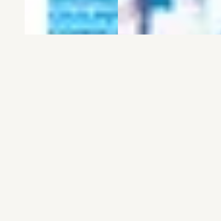
電子版
試し読み
電子版
試し読み
弱虫ペダル SPARE …
BREAK BACK 第25巻
渡辺航
KASA
発売日：2026.08.06
発売日：2026.08.06