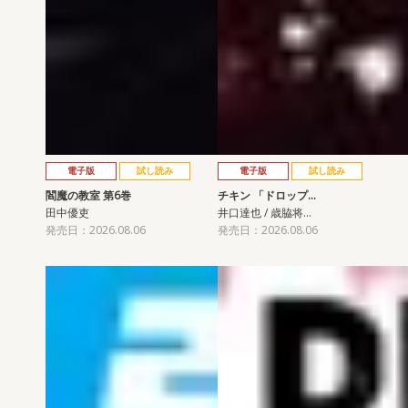
電子版
試し読み
電子版
試し読み
閻魔の教室 第6巻
チキン 「ドロップ…
田中優吏
井口達也 / 歳脇将…
発売日：2026.08.06
発売日：2026.08.06