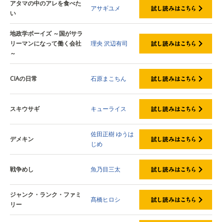
アタマの中のアレを食べた
アサギユメ
い
地政学ボーイズ ～国がサラ
リーマンになって働く会社
理央
沢辺有司
～
CIAの日常
石原まこちん
スキウサギ
キューライス
佐田正樹
ゆうは
デメキン
じめ
戦争めし
魚乃目三太
ジャンク・ランク・ファミ
髙橋ヒロシ
リー