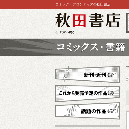
コミック・フロンティアの秋田書店
秋田書店
TOPへ戻る
コミックス
新刊・近刊
これから発売予定
話題の作品