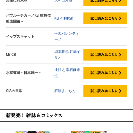
角栄に花束を
大和田秀樹
バブル～チカーノKEI 歌舞伎
KEI
今村KSK
町血闘編～
平沢バレンティ
イップスキャット
ーノ
綱本将也
谷嶋イ
Mr.CB
サオ
辻裕之
常石爾来
氷室蓮司～日本統一～
也
CIAの日常
石原まこちん
新発売！雑誌&コミックス