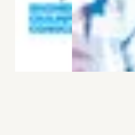
電子版
試し読み
電子版
試し読み
弱虫ペダル SPARE …
BREAK BACK 第25巻
渡辺航
KASA
発売日：2026.08.06
発売日：2026.08.06