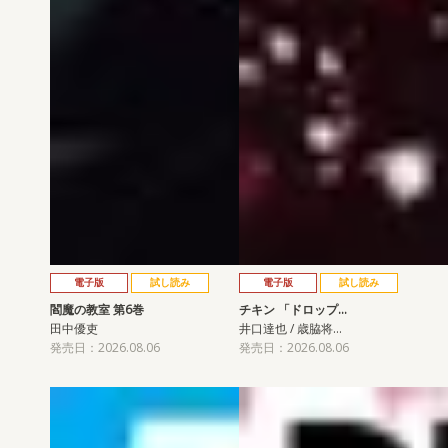
電子版
試し読み
電子版
試し読み
閻魔の教室 第6巻
チキン 「ドロップ…
田中優吏
井口達也 / 歳脇将…
発売日：2026.08.06
発売日：2026.08.06