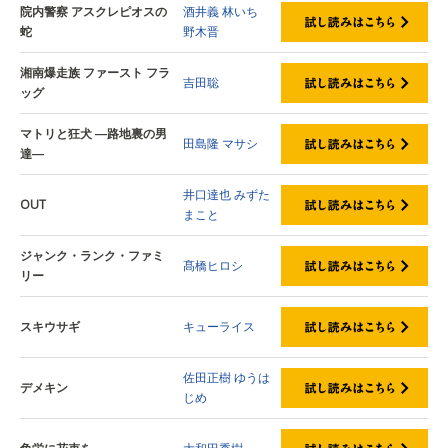
院内警察 アスクレピオスの
酒井義
林いち
蛇
野木晋
湘南爆走族 ファースト フラ
吉田聡
ッグ
マトリと狂犬 ―路地裏の男
田島隆
マサシ
達―
井口達也
みずた
OUT
まこと
ジャンク・ランク・ファミ
髙橋ヒロシ
リー
スキウサギ
キューライス
佐田正樹
ゆうは
デメキン
じめ