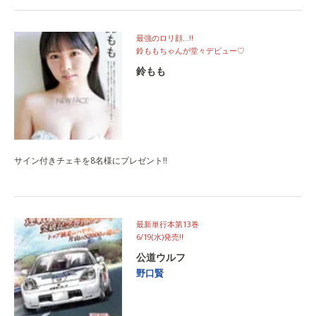
最強のロリ顔…‼
鈴ももちゃんが堂々デビュー♡
鈴もも
サイン付きチェキを8名様にプレゼント‼
最新単行本第13巻
6/19(水)発売‼
公道ウルフ
野口賢