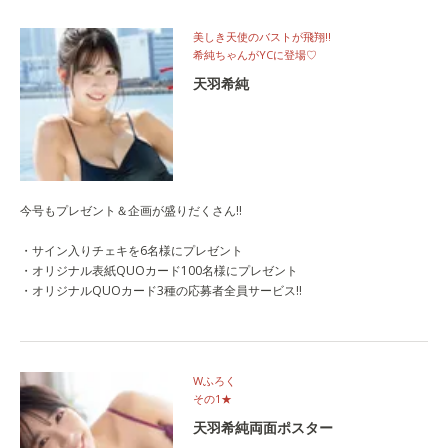
美しき天使のバストが飛翔‼
希純ちゃんがYCに登場♡
天羽希純
今号もプレゼント＆企画が盛りだくさん!!
・サイン入りチェキを6名様にプレゼント
・オリジナル表紙QUOカード100名様にプレゼント
・オリジナルQUOカード3種の応募者全員サービス‼
Wふろく
その1★
天羽希純両面ポスター