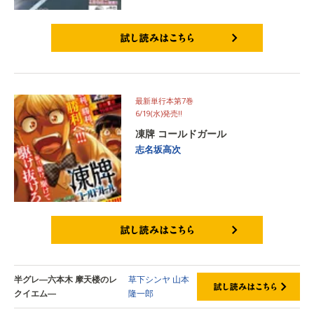
試し読みはこちら
最新単行本第7巻
6/19(水)発売‼
凍牌 コールドガール
志名坂高次
試し読みはこちら
半グレ―六本木 摩天楼のレ
草下シンヤ
山本
クイエム―
隆一郎