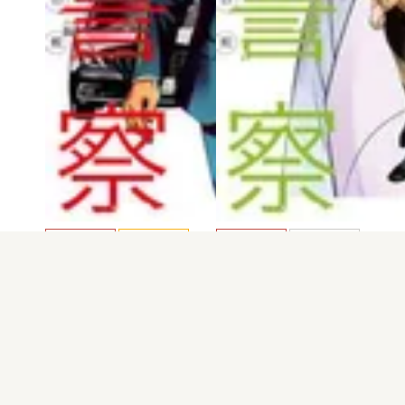
電子版
試し読み
電子版
試し読み
院内警察 アスクレ…
院内警察 アスクレ…
野木晋
酒井義 / 林いち
発売日：2023.07.20
発売日：2023.01.20