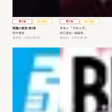
電子版
試し読み
電子版
試し読み
閻魔の教室 第6巻
チキン 「ドロップ…
田中優吏
井口達也 / 歳脇将…
発売日：2026.08.06
発売日：2026.08.06