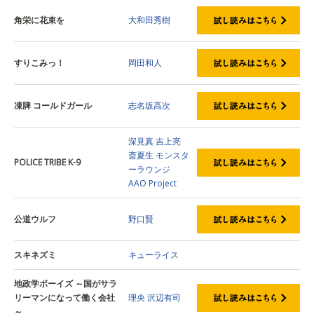
角栄に花束を
大和田秀樹
すりこみっ！
岡田和人
凍牌 コールドガール
志名坂高次
深見真
吉上亮
斎夏生
モンスタ
POLICE TRIBE K-9
ーラウンジ
AAO Project
公道ウルフ
野口賢
スキネズミ
キューライス
地政学ボーイズ ～国がサラ
リーマンになって働く会社
理央
沢辺有司
～