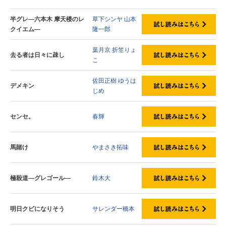
半グレ―六本木 摩天楼のレ
草下シンヤ
山本
クイエム―
隆一郎
葉月京
折笠りょ
去る者は日々に疎し
こ
佐田正樹
ゆうは
デメキン
じめ
センセ。
春輝
馬賭け
やまさき拓味
極殺道―グレゴール―
鈴木大
明日クビになりそう
サレンダー橋本