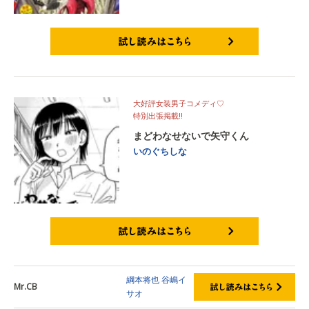
試し読みはこちら
大好評女装男子コメディ♡
特別出張掲載‼
まどわなせないで矢守くん
いのぐちしな
試し読みはこちら
綱本将也
谷嶋イ
Mr.CB
サオ