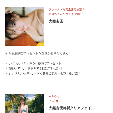
ファースト写真集発売決定！
杏優ちゃんがYCに初登場♡
大熊杏優
今号も素敵なプレゼント＆企画が盛りだくさん!!
・サイン入りチェキを6名様にプレゼント
・表紙QUOカードを100名様にプレゼント
・オリジナルQUOカード応募者全員サービス3種実施！
Wふろく
その1★
大熊杏優特製クリアファイル