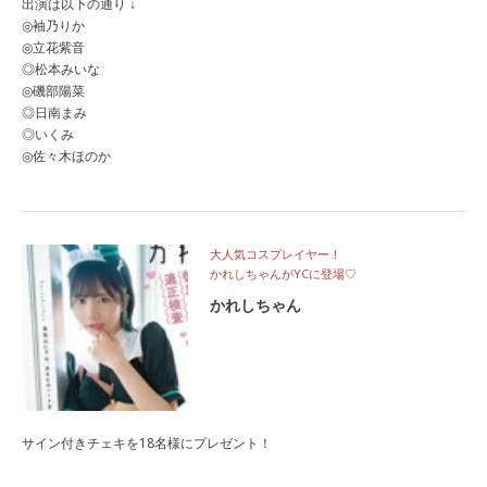
出演は以下の通り ↓
◎袖乃りか
◎立花紫音
◎松本みいな
◎磯部陽菜
◎日南まみ
◎いくみ
◎佐々木ほのか
大人気コスプレイヤー！
かれしちゃんがYCに登場♡
かれしちゃん
サイン付きチェキを18名様にプレゼント！