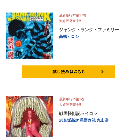
最新単行本第17巻
大好評発売中‼
ジャンク・ランク・ファミリー
髙橋ヒロシ
試し読みはこちら
最新単行本第1巻
大好評発売中‼
戦国怪獣記ライゴラ
志名坂高次
星野泰視
丸山浩