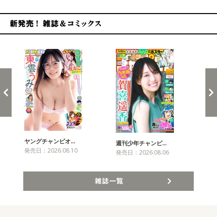
新発売！雑誌&コミックス
ヤングチャンピオ…
チャ
週刊少年チャンピ…
発売日：2026.08.10
発売
発売日：2026.08.06
雑誌一覧