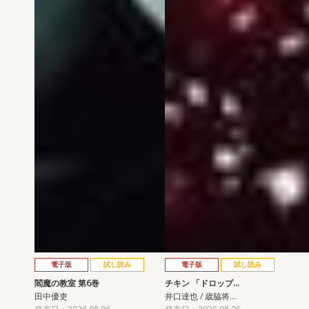
電子版
試し読み
電子版
試し読み
閻魔の教室 第6巻
チキン 「ドロップ…
田中優吏
井口達也 / 歳脇将…