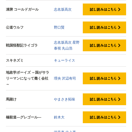
凍牌 コールドガール
志名坂高次
公道ウルフ
野口賢
志名坂高次
星野
戦国怪獣記ライゴラ
泰視
丸山浩
スキネズミ
キューライス
地政学ボーイズ ～国がサラ
リーマンになって働く会社
理央
沢辺有司
～
馬賭け
やまさき拓味
極殺道―グレゴール―
鈴木大