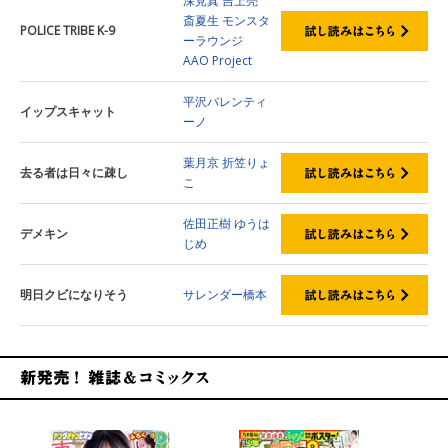
深見真
吉上亮
斎夏生
モンスタ
POLICE TRIBE K-9
ーラウンジ
AAO Project
平沢バレンティ
イップスキャット
ーノ
葉月京
折笠りょ
去る者は日々に疎し
こ
佐田正樹
ゆうは
デメキン
じめ
明日クビになりそう
サレンダー橋本
新発売！雑誌&コミックス