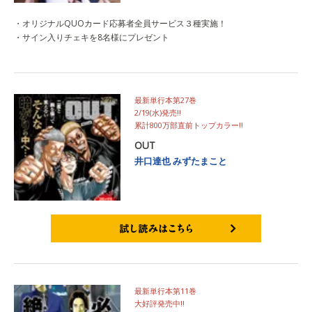
・オリジナルQUOカード応募者全員サービス３種実施！
・サイン入りチェキを8名様にプレゼント
最新単行本第27巻
2/19(水)発売‼
累計800万部直前トップカラー‼
OUT
井口達也
みずたまこと
試し読みはこちら
最新単行本第11巻
大好評発売中‼