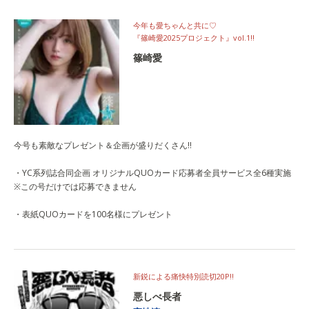
今年も愛ちゃんと共に♡
『篠崎愛2025プロジェクト』vol.1‼
篠崎愛
今号も素敵なプレゼント＆企画が盛りだくさん!!
・YC系列誌合同企画 オリジナルQUOカード応募者全員サービス全6種実施
※この号だけでは応募できません
・表紙QUOカードを100名様にプレゼント
新鋭による痛快特別読切20P‼
悪しべ長者