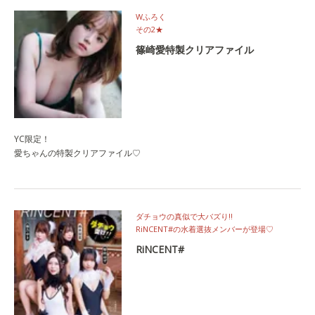
Wふろく
その2★
篠崎愛特製クリアファイル
YC限定！
愛ちゃんの特製クリアファイル♡
ダチョウの真似で大バズり‼
RiNCENT#の水着選抜メンバーが登場♡
RiNCENT#