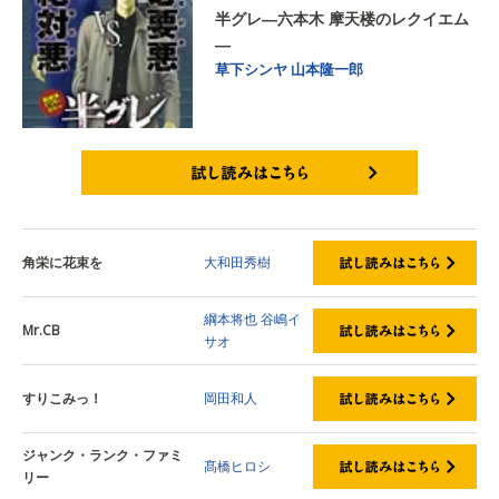
半グレ―六本木 摩天楼のレクイエム
―
草下シンヤ
山本隆一郎
試し読みはこちら
角栄に花束を
大和田秀樹
綱本将也
谷嶋イ
Mr.CB
サオ
すりこみっ！
岡田和人
ジャンク・ランク・ファミ
髙橋ヒロシ
リー