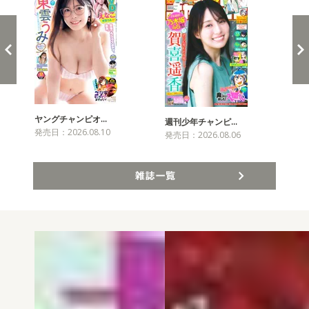
ヤングチャンピオ…
チャ
週刊少年チャンピ…
発売日：2026.08.10
発売
発売日：2026.08.06
雑誌一覧