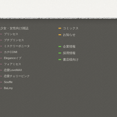
少女・女性向け雑誌
コミックス
プリンセス
お知らせ
プチプリンセス
ミステリーボニータ
企業情報
カチCOMI
採用情報
Eleganceイブ
書店様向け
フォアミセス
恋愛LoveMAX
恋愛チェリーピンク
Souffle
BaLmy