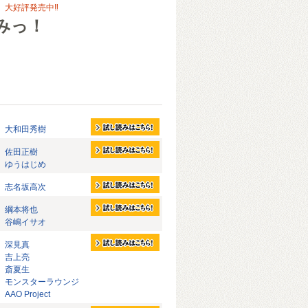
、大好評発売中‼
みっ！
大和田秀樹
佐田正樹
ゆうはじめ
志名坂高次
綱本将也
谷嶋イサオ
深見真
吉上亮
斎夏生
モンスターラウンジ
AAO Project