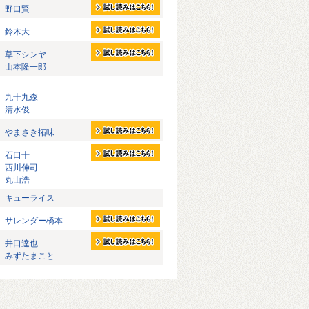
野口賢
鈴木大
草下シンヤ
山本隆一郎
九十九森
清水俊
やまさき拓味
石口十
西川伸司
丸山浩
キューライス
サレンダー橋本
井口達也
みずたまこと