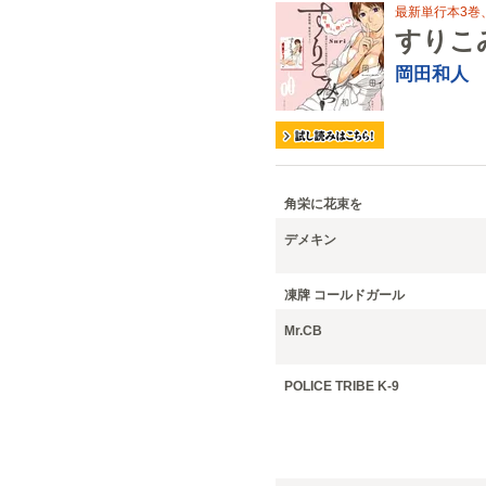
最新単行本3巻
すりこ
岡田和人
角栄に花束を
デメキン
凍牌 コールドガール
Mr.CB
POLICE TRIBE K-9