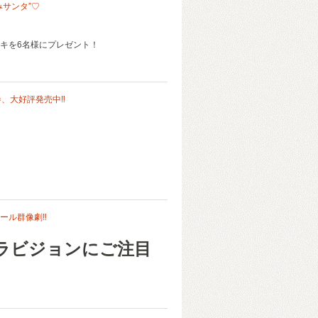
みサンタ”♡
キを6名様にプレゼント！
巻、大好評発売中‼
。
ール群像劇‼
ラビジョンにご注目