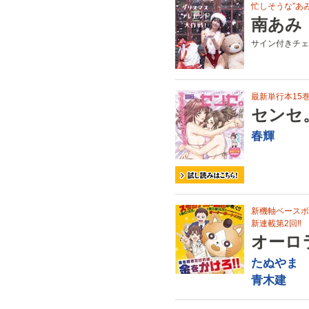
忙しそうな”あ
南あみ
サイン付きチェ
最新単行本15
センセ
春輝
新機軸ベースボ
新連載第2回‼
オーロ
たぬやま
青木建