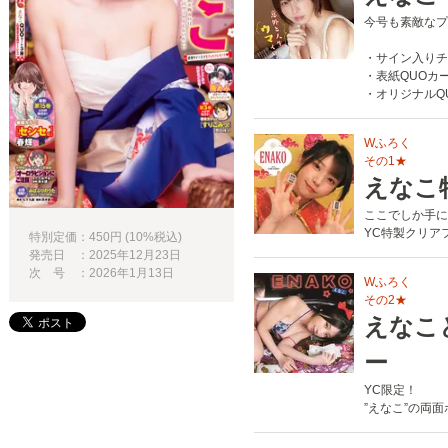
今号も素敵なプ
・サイン入りチ
・表紙QUOカ
・オリジナルQ
Wふろく
その1★
えなこ
ここでしか手に
YC特製クリア
特別定価：450円 (10%税込)
発売日 ：2025年12月23日
次 号 ：2026年1月13日
Wふろく
その2★
えなこ
ー
YC限定！
”えなこ”の両