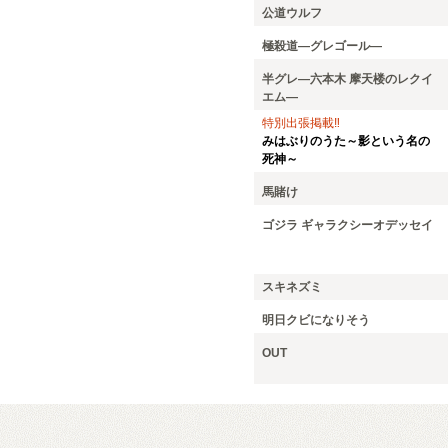
公道ウルフ
極殺道―グレゴール―
半グレ―六本木 摩天楼のレクイ
エム―
特別出張掲載‼
みはぶりのうた～影という名の
死神～
馬賭け
ゴジラ ギャラクシーオデッセイ
スキネズミ
明日クビになりそう
OUT