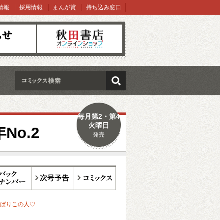
情報
採用情報
まんが賞
持ち込み窓口
オンラインショップ
検索
毎月第2・第4
火曜日
No.2
発売
ックナンバー
次号予告
コミックス
ぱりこの人♡