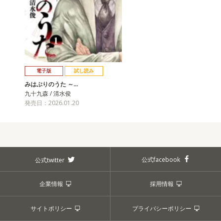
電子版
試し読み
みはぶりのうた ～…
九十九森 / 清水俊
発売日：2026.01.20
公式facebook
公式twitter
企業情報
採用情報
サイトポリシー
プライバシーポリシー