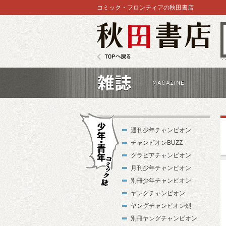
コミック・フロンティアの秋田書店
秋田書店
TOPへ戻る
雑誌
週刊少年チャンピオン
チャンピオンBUZZ
グラビアチャンピオン
月刊少年チャンピオン
別冊少年チャンピオン
少年・青年コ
ヤングチャンピオン
ミック誌
ヤングチャンピオン烈
別冊ヤングチャンピオン