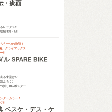
伝・疵面
生
るレックス!!
殺者G・M!!
もう一つの物語！
生編、クライマックス
!!
ル SPARE BIKE
走る東堂は!?
別ふろく】
つ折りBIGポスター
ンターカラー！
!!
典 ベスケ・デス・ケ