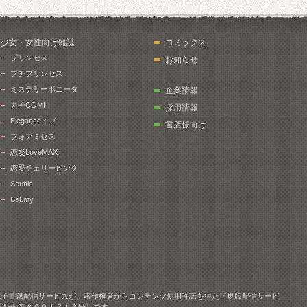
少女・女性向け雑誌
コミックス
プリンセス
お知らせ
プチプリンセス
ミステリーボニータ
企業情報
カチCOMI
採用情報
Eleganceイブ
書店様向け
フォアミセス
恋愛LoveMAX
恋愛チェリーピンク
Souffle
BaLmy
電子書籍配信サービスが、著作権者からコンテンツ使用許諾を得た正規版配信サービ
番号 第６０９１７１３号）です。