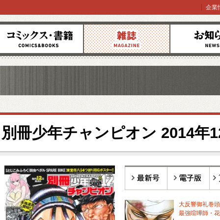
企業
コミックス
雑誌
お知らせ
別冊少年チャンピオン 2014年1
最新号
電子版
バ
大反響御礼巻頭カ
最強喧嘩師・花