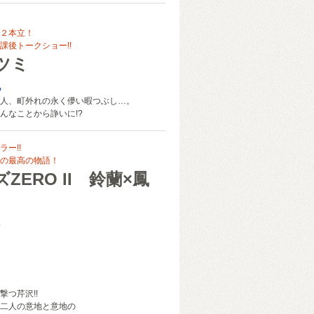
２本立！
課後トークショー!!
ツミ
也
人、町外れの永く儚い暇つぶし…。
んなことから諍いに!?
ー!!
の最高の物語！
ZERO II 鈴蘭×鳳
シ
撃つ芹沢!!
二人の意地と意地の