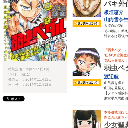
バキ外
板垣恵介
山内雪奈
大流血の花山!!
その敵討に燃え
対するは最強の暗
『弱虫ペダル』
”山神”東堂誕
表紙＆巻頭カラー
弱虫ペダ
特別定価：本体 537 円+税
591 円（税込）
渡辺航
発売日 ：2014年11月12日
山岳賞を獲る!!
次 号 ：2014年12月12日
山頂を見据え、
【ファン感涙特
東堂尽八両面四
本格連載開始セ
性欲具現化ギャグ
少女聖