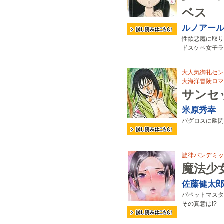
ベス
ルノアー
性欲悪魔に取り
ドスケベ女子ラ
大人気御礼セン
大海洋冒険ロマン
サンセ
米原秀幸
バグロスに幽閉
旋律パンデミッ
魔法少
佐藤健太
パペットマスタ
その真意は!?