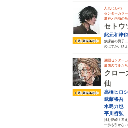
人気じわ×２
センターカラー
瀬戸と内海の放
セトウ
此元和津
放課後の男子二
のはずが、ひょ
激闘センターカラ
最凶のワルたち
クローズ
仙
高橋ヒロ
武藤将吾
水島力也
平川哲弘
挑む伊崎！迎え
一歩も引かない