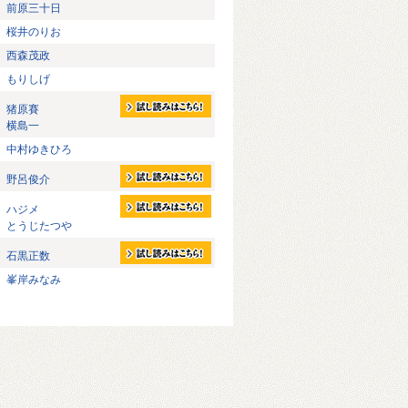
前原三十日
桜井のりお
西森茂政
もりしげ
猪原賽
横島一
中村ゆきひろ
野呂俊介
ハジメ
とうじたつや
石黒正数
峯岸みなみ