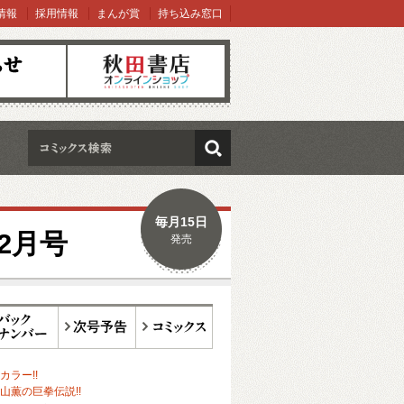
情報
採用情報
まんが賞
持ち込み窓口
オンラインショップ
検索
毎月15日
2月号
発売
ックナンバー
次号予告
コミックス
ラー!!
山薫の巨拳伝説!!