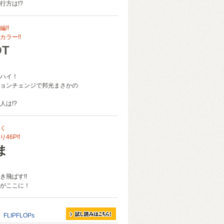
行方は!?
!!
ラー!!
OT
ハイ！
ョンチェンジで邦光まさかの
人は!?
く
46P!!
ま
き飛ばす!!
がここに！
FLIPFLOPs