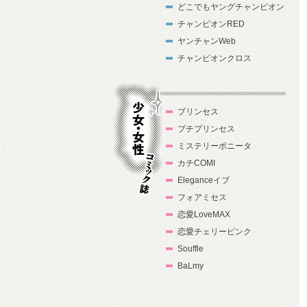
どこでもヤングチャンピオン
チャンピオンRED
ヤンチャンWeb
チャンピオンクロス
プリンセス
プチプリンセス
ミステリーボニータ
カチCOMI
Eleganceイブ
フォアミセス
少女・女性コ
恋愛LoveMAX
ミック誌
恋愛チェリーピンク
Souffle
BaLmy