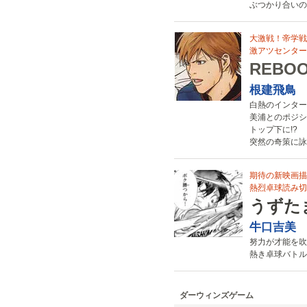
ぶつかり合いの
大激戦！帝学戦編
激アツセンターカ
REBO
根建飛鳥
白熱のインター
美浦とのポジシ
トップ下に!?
突然の奇策に詠
期待の新映画描
熱烈卓球読み切り
うずた
牛口吉美
努力が才能を吹
熱き卓球バトル
ダーウィンズゲーム