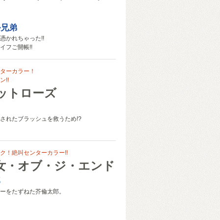
ル兄弟
憑かれちゃった!!
イフご開帳!!
ターカラー！
!!
ットローズ
されたブラッシュを救うため!?
ク！絶叫センターカラー!!
女・オブ・ジ・エンド
郎
ーをたずねた芥倫太郎。