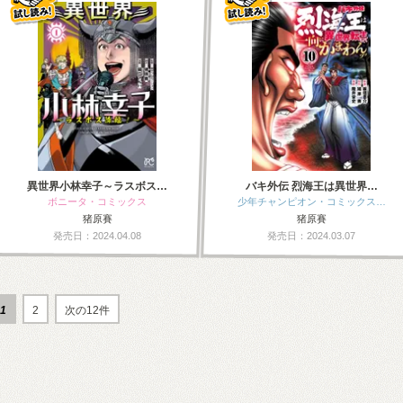
異世界小林幸子～ラスボス…
バキ外伝 烈海王は異世界…
ボニータ・コミックス
少年チャンピオン・コミックス…
猪原賽
猪原賽
発売日：2024.04.08
発売日：2024.03.07
1
2
次の12件