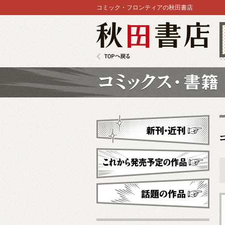
コミック・フロンティアの秋田書店
秋田書店
TOPへ戻る
コミックス
新刊・近刊
これから発売予定
話題の作品