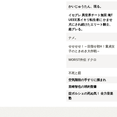
かいじゅうたん、現る。
イセグレ 異世界チート無双 俺T
UEEE系イキリ転生者に かませ
犬にされ続けたエリート騎士、
超グレる。
ナメ。
せせせせ！～目指せ初H！童貞女
子のときめき大作戦～
WORST外伝 ドクロ
不死と罰
空気階段の手すりに掴まれ
里崎智也の球約聖書
掟ポルシェの死ぬ気！ 全力音楽
塾