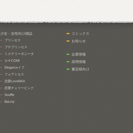
少女・女性向け雑誌
コミックス
プリンセス
お知らせ
プチプリンセス
ミステリーボニータ
企業情報
カチCOMI
採用情報
Eleganceイブ
書店様向け
フォアミセス
恋愛LoveMAX
恋愛チェリーピンク
Souffle
BaLmy