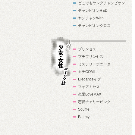
どこでもヤングチャンピオン
チャンピオンRED
ヤンチャンWeb
チャンピオンクロス
プリンセス
プチプリンセス
ミステリーボニータ
カチCOMI
Eleganceイブ
フォアミセス
少女・女性コ
恋愛LoveMAX
ミック誌
恋愛チェリーピンク
Souffle
BaLmy