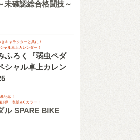
A ～未確認総合格闘技～
ン
すべきキャラクターと共に！
シャル卓上カレンダー！
みふろく『弱虫ペダ
ペシャル卓上カレン
25
幕記念！
第1弾！表紙＆Cカラー！
ル SPARE BIKE