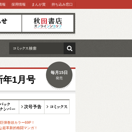
情報
採用情報
まんが賞
持ち込み窓口
オンラインショップ
検索
毎月15日
新年1月号
発売
ックナンバー
次号予告
コミックス
巨弾巻頭カラー69P！
”な超革新的格闘マンガ！