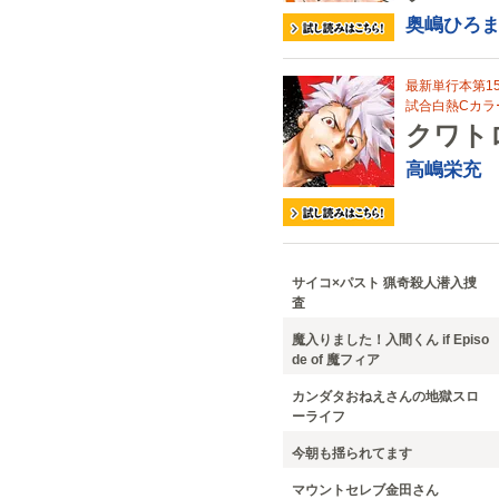
奥嶋ひろ
最新単行本第1
試合白熱Cカラ
クワト
高嶋栄充
サイコ×パスト 猟奇殺人潜入捜
査
魔入りました！入間くん if Episo
de of 魔フィア
カンダタおねえさんの地獄スロ
ーライフ
今朝も揺られてます
マウントセレブ金田さん