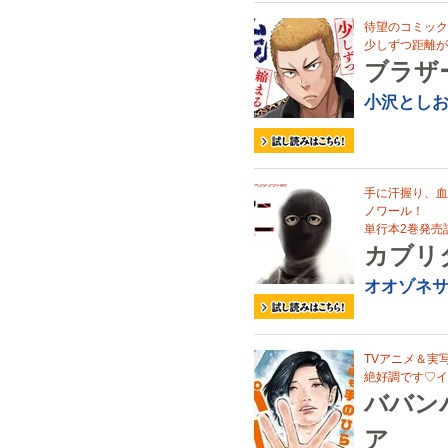
待望のコミック
少しずつ距離が
ブラザ
小沢とし
手に汗握り、血
ノワール！
単行本2巻発売
カブリ
オオゾネ
TVアニメ＆実
絶好調です♡イ
ババン
ア