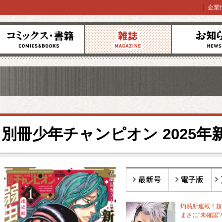
企業
コミックス
雑誌
お知らせ
別冊少年チャンピオン 2025年
最新号
電子版
バ
灼熱新連載！超
まさに”未確認