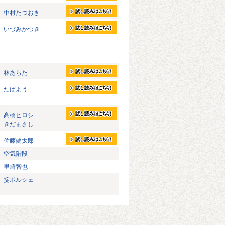
中村たつおき
いづみかつき
林あらた
たばよう
髙橋ヒロシ
きだまさし
佐藤健太郎
空気階段
里崎智也
掟ポルシェ