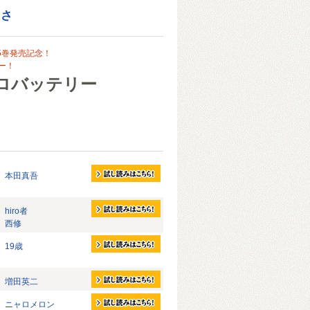
まさ
5巻発売記念！
ー！
ロバッテリー
本田真吾
hiro者
西修
19歳
増田英二
ニャロメロン