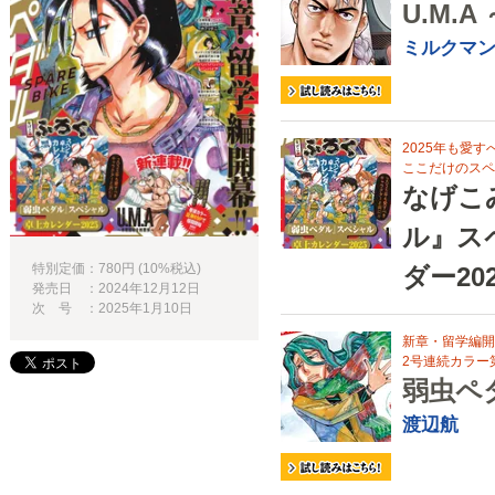
U.M.
ミルクマ
2025年も愛
ここだけのスペ
なげこ
ル』ス
特別定価：780円 (10%税込)
ダー20
発売日 ：2024年12月12日
次 号 ：2025年1月10日
新章・留学編開
2号連続カラー
弱虫ペダ
渡辺航