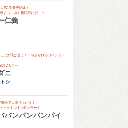
ス第1巻発売記念！
縮まってゆく藤咲家だが…？
ー仁義
お
しぶき飛び交う！！時をかけるリベンジ・
記念Cカラー！
ダニ
サトシ
写映画で大盛り上がり！
ケイケドンドンCカラー！
ババンバンバンパイ