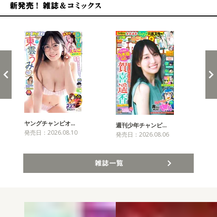
新発売！雑誌&コミックス
ヤングチャンピオ…
チャ
週刊少年チャンピ…
発売日：2026.08.10
発売
発売日：2026.08.06
雑誌一覧