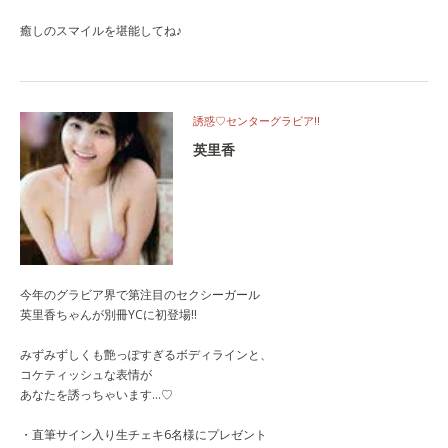
癒しのスマイルを堪能してね♪
誘惑♡センターグラビア!!
英里香
今年のグラビア界で第注目のセクシーガール
英里香ちゃんが別冊YCに初登場!!
みずみずしくも艶っぽすぎるボディラインと、
コケティッシュな表情が
あなたを誘っちゃいます…♡
・直筆サイン入り生チェキ6名様にプレゼント