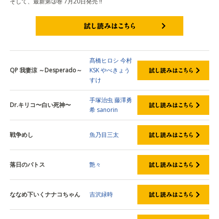
そして、最新第③巻 7月20日発売 !!
試し読みはこちら
髙橋ヒロシ
今村
QP 我妻涼 ～Desperado～
KSK
やべきょう
すけ
手塚治虫
藤澤勇
Dr.キリコ〜白い死神〜
希
sanorin
戦争めし
魚乃目三太
落日のパトス
艶々
ななめ下いくナナコちゃん
吉沢緑時