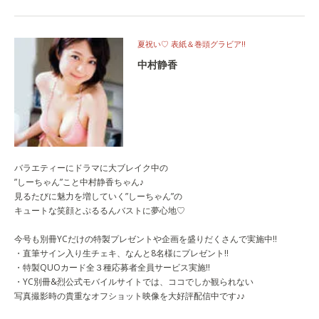
夏祝い♡ 表紙＆巻頭グラビア!!
中村静香
バラエティーにドラマに大ブレイク中の
”しーちゃん”こと中村静香ちゃん♪
見るたびに魅力を増していく”しーちゃん”の
キュートな笑顔とぷるるんバストに夢心地♡
今号も別冊YCだけの特製プレゼントや企画を盛りだくさんで実施中!!
・直筆サイン入り生チェキ、なんと8名様にプレゼント!!
・特製QUOカード全３種応募者全員サービス実施!!
・YC別冊&烈公式モバイルサイトでは、ココでしか観られない
写真撮影時の貴重なオフショット映像を大好評配信中です♪♪