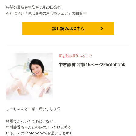
待望の最新巻第③巻 7月20日発売!!
それに伴い「俺は最強の用心棒フェア」大開催!!!!!
試し読みはこちら
夏を彩る最高ふろく♡
中村静香 特製16ページPhotobook
しーちゃんと一緒に遊びましょ♡
綺麗でかわいくてあどけない…
中村静香ちゃんとの夢のようなひと時を
B5判16PのPhotobookでお届けします!!