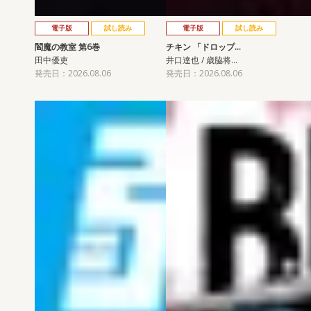
電子版
試し読み
電子版
試し読み
閻魔の教室 第6巻
チキン 「ドロップ…
田中優吏
井口達也 / 歳脇将…
発売日：2026.08.06
発売日：2026.08.06