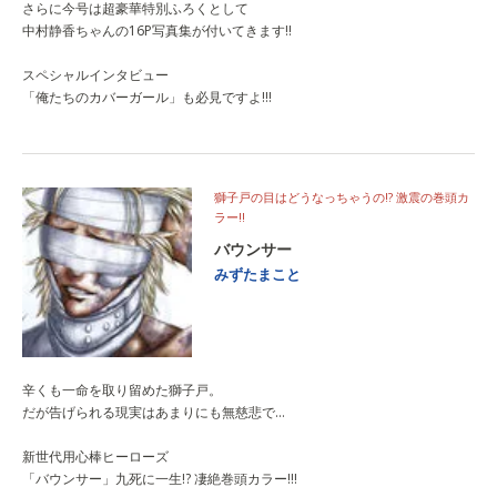
さらに今号は超豪華特別ふろくとして
中村静香ちゃんの16P写真集が付いてきます!!
スペシャルインタビュー
「俺たちのカバーガール」も必見ですよ!!!
獅子戸の目はどうなっちゃうの!? 激震の巻頭カ
ラー!!
バウンサー
みずたまこと
辛くも一命を取り留めた獅子戸。
だが告げられる現実はあまりにも無慈悲で…
新世代用心棒ヒーローズ
「バウンサー」九死に一生!? 凄絶巻頭カラー!!!