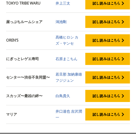
TOKYO TRIBE WARU
井上三太
崖っぷちルームシェア
鴻池剛
髙橋ヒロシ
カ
OREN’S
ズ・ヤンセ
にぎっとレゲエ寿司
石原まこちん
若旦那
加納康雄
センター〜渋谷不良同盟〜
フジジュン
スカッズ〜最凶の絆〜
白鳥貴久
井口達也
吉沢潤
マリア
一