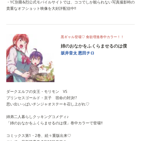
・YC別冊&烈公式モバイルサイトでは、ココでしか観られない写真撮影時の
貴重なオフショット映像を大好評配信中!!
黒ギャル登場♡ 食欲増進巻中カラー！！
姉のおなかをふくらませるのは僕
坂井音太
恩田チロ
ダークエルフの女王・モリモン VS
プリンセスゴールド・京子 宿命の対決!?
思い出いっぱいチンジャオステーキ召し上がれ♡
姉弟二人暮らしクッキングコメディ♪
「姉のおなかをふくらませるのは僕」巻中カラーで登場!!
コミックス第1・2巻、続々重版出来♡