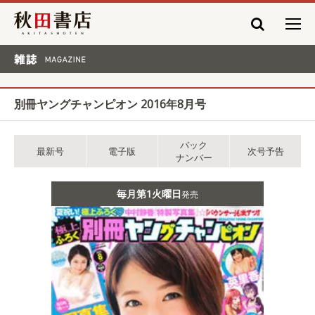
秋田書店
雑誌 MAGAZINE
別冊ヤングチャンピオン 2016年8月号
バック
最新号
電子版
次号予告
ナンバー
毎月第1火曜日
発売