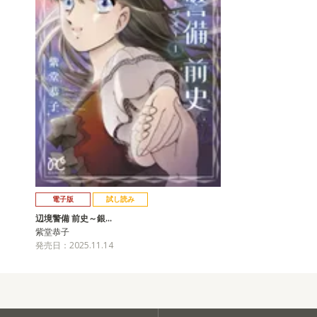
電子版
試し読み
辺境警備 前史～銀…
紫堂恭子
発売日：2025.11.14