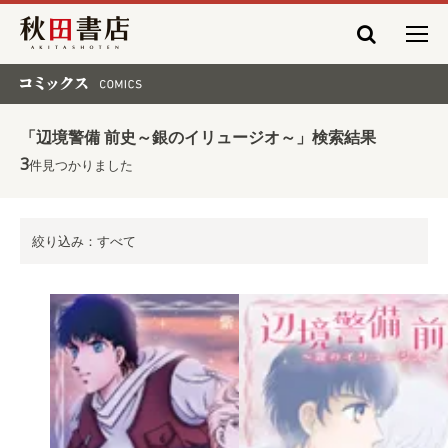
秋田書店
コミックス COMICS
「辺境警備 前史～銀のイリュージオ～」検索結果
3
件見つかりました
絞り込み：すべて