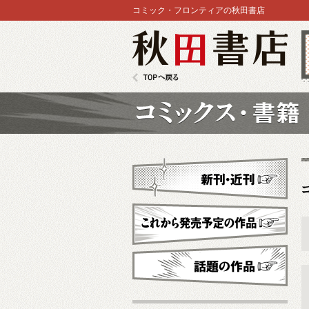
コミック・フロンティアの秋田書店
秋田書店
TOPへ戻る
コミックス
新刊・近刊
これから発売予定
話題の作品