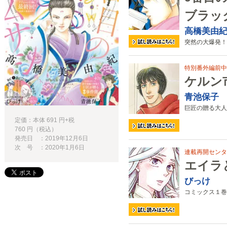
ブラッ
高橋美由
突然の大爆発！
特別番外編前中
ケルン
青池保子
巨匠の贈る大人
定価：本体 691 円+税
760 円（税込）
発売日 ：2019年12月6日
次 号 ：2020年1月6日
連載再開センタ
エイラ
びっけ
コミックス１巻