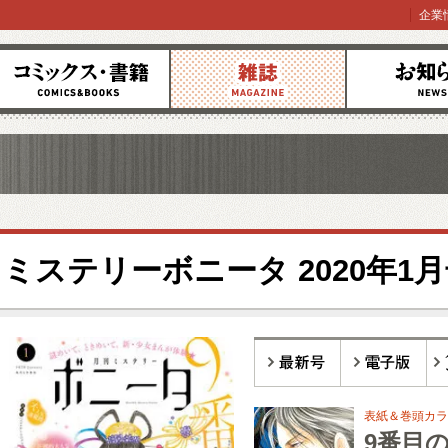
企業
コミックス
雑誌
お知らせ
ミステリーボニータ 2020年1
最新号
電子版
バ
表紙＆巻頭カラ
9番目