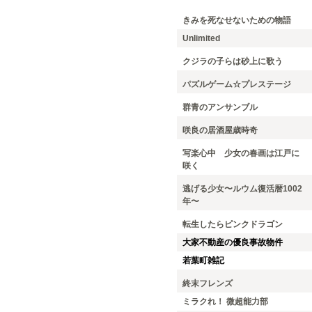
きみを死なせないための物語
Unlimited
クジラの子らは砂上に歌う
パズルゲーム☆プレステージ
群青のアンサンブル
咲良の居酒屋歳時奇
写楽心中 少女の春画は江戸に
咲く
逃げる少女〜ルウム復活暦1002
年〜
転生したらピンクドラゴン
大家不動産の優良事故物件
若葉町雑記
終末フレンズ
ミラクれ！ 微超能力部