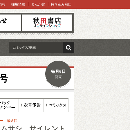
情報
採用情報
まんが賞
持ち込み窓口
オンラインショップ
検索
毎月6日
月号
発売
ックナンバー
次号予告
コミックス
ー 最終回
のムサシ サイレント