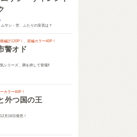
ク
紀
 ムサシ・空、ふたりの安否は？
後編計120P！、前編カラー40P！
市警オド
気シリーズ、満を持して登場‼
ーカラー40P！
と外つ国の王
12月16日発売！