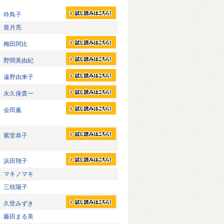
吟鳥子
亜月亮
梅田阿比
野間美由紀
遠野由来子
永久保貴一
会田薫
紫堂恭子
浜田翔子
マキノマキ
三枝陽子
久世みずき
藤田まる美