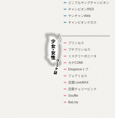
どこでもヤングチャンピオン
チャンピオンRED
ヤンチャンWeb
チャンピオンクロス
プリンセス
プチプリンセス
ミステリーボニータ
カチCOMI
Eleganceイブ
フォアミセス
少女・女性コ
恋愛LoveMAX
ミック誌
恋愛チェリーピンク
Souffle
BaLmy