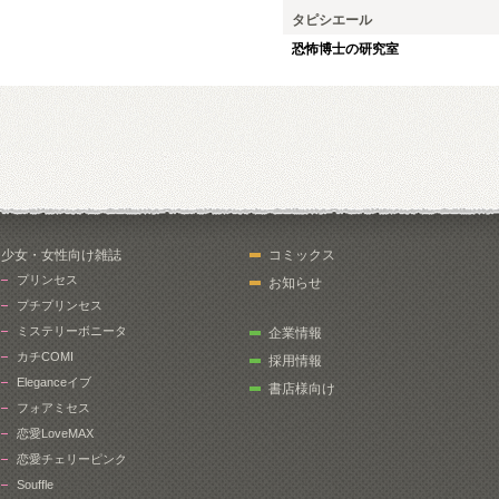
タピシエール
恐怖博士の研究室
少女・女性向け雑誌
コミックス
プリンセス
お知らせ
プチプリンセス
ミステリーボニータ
企業情報
カチCOMI
採用情報
Eleganceイブ
書店様向け
フォアミセス
恋愛LoveMAX
恋愛チェリーピンク
Souffle