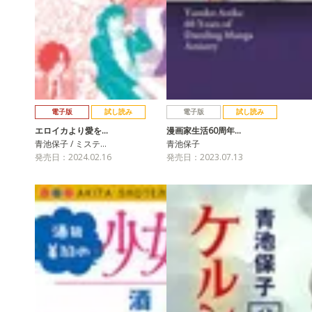
電子版
試し読み
電子版
試し読み
エロイカより愛を…
漫画家生活60周年…
青池保子 / ミステ…
青池保子
発売日：2024.02.16
発売日：2023.07.13