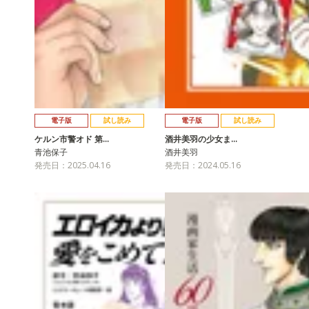
電子版
試し読み
電子版
試し読み
ケルン市警オド 第…
酒井美羽の少女ま…
青池保子
酒井美羽
発売日：2025.04.16
発売日：2024.05.16