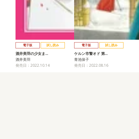
電子版
試し読み
電子版
試し読み
酒井美羽の少女ま…
ケルン市警オド 第…
酒井美羽
青池保子
発売日：2022.10.14
発売日：2022.08.16