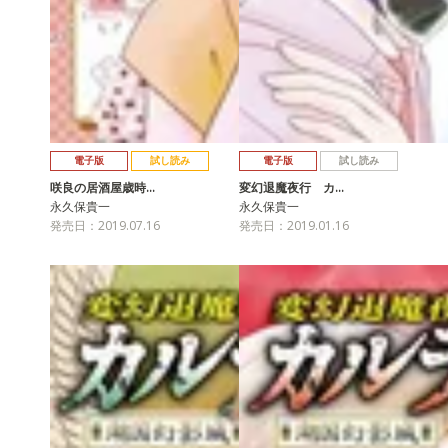
電子版
試し読み
電子版
試し読み
咲良の居酒屋歳時…
変幻退魔夜行 カ…
永久保貴一
永久保貴一
発売日：2019.07.16
発売日：2019.01.16