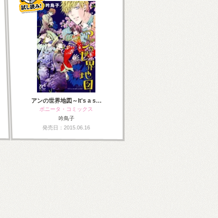
アンの世界地図～It's a s…
ボニータ・コミックス
吟鳥子
発売日：2015.06.16