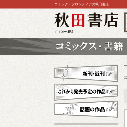
コミック・フロンティアの秋田書店
秋田書店
TOPへ戻る
コミックス
新刊・近刊
これから発売予定
話題の作品