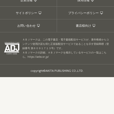
企業情報
採用情報
サイトポリシー
プライバシーポリシー
お問い合わせ
書店様向け
ＡＢＪマークは、この電子書店・電子書籍配信サービスが、著作権者からコ
ンテンツ使用許諾を得た正規版配信サービスであることを示す登録商標（登
録番号 第６０９１７１３号）です。
ＡＢＪマークの詳細、ＡＢＪマークを掲示しているサービスの一覧はこち
ら。
https://aebs.or.jp/
copyright©AKITA PUBLISHING CO.,LTD.