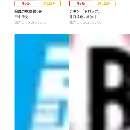
電子版
試し読み
電子版
試し読み
閻魔の教室 第6巻
チキン 「ドロップ…
田中優吏
井口達也 / 歳脇将…
発売日：2026.08.06
発売日：2026.08.06