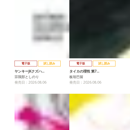
電子版
試し読み
電子版
試し読み
ヤンキーJKクズハ…
タイカの理性 第7…
宗我部としのり
板垣巴留
発売日：2026.08.06
発売日：2026.08.06