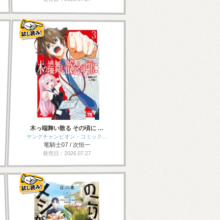
木っ端舞い散る その頃に …
ヤングチャンピオン・コミック…
竜騎士07 / 次恒一
発売日：2026.07.27