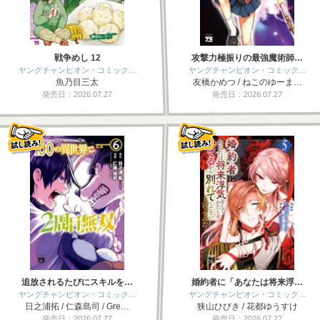
戦争めし 12
攻撃力極振りの最強魔術師…
ヤングチャンピオン・コミック…
ヤングチャンピオン・コミック…
魚乃目三太
友橋かめつ / ねこのゆーま…
発売日：2026.07.27
発売日：2026.07.27
追放されるたびにスキルを…
婚約者に「あなたは将来浮…
ヤングチャンピオン・コミック…
ヤングチャンピオン・コミック…
日之浦拓 / 仁森島司 / Gre…
狭山ひびき / 花都ゆうすけ
発売日：2026.07.27
発売日：2026.07.27