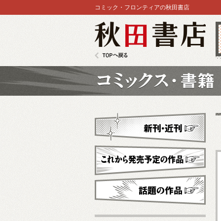
コミック・フロンティアの秋田書店
秋田書店
TOPへ戻る
コミックス
新刊・近刊
これから発売予定
話題の作品