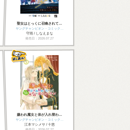
聖女はとっくに召喚されて…
ヤングチャンピオン・コミック…
守雨 / しなえまな
発売日：2026.07.27
嫌われ魔女と体が入れ替わ…
ヤングチャンピオン・コミック…
江本マシメサ / 十悠
発売日：2026.07.27