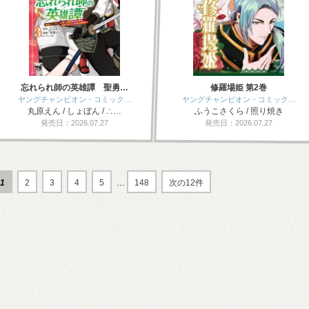
忘れられ師の英雄譚 聖勇…
修羅場姫 第2巻
ヤングチャンピオン・コミック…
ヤングチャンピオン・コミック…
丸原えん / しょぼん / ∴…
ふうこさくら / 照り焼き
発売日：2026.07.27
発売日：2026.07.27
1
2
3
4
5
…
148
次の12件