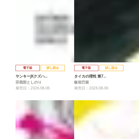
電子版
試し読み
電子版
試し読み
ヤンキーJKクズハ…
タイカの理性 第7…
宗我部としのり
板垣巴留
発売日：2026.08.06
発売日：2026.08.06