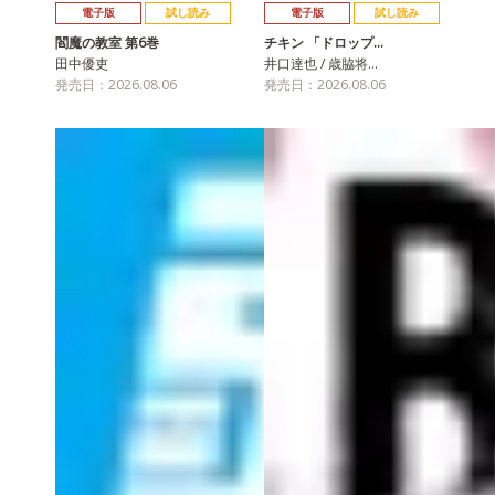
電子版
試し読み
電子版
試し読み
閻魔の教室 第6巻
チキン 「ドロップ…
田中優吏
井口達也 / 歳脇将…
発売日：2026.08.06
発売日：2026.08.06