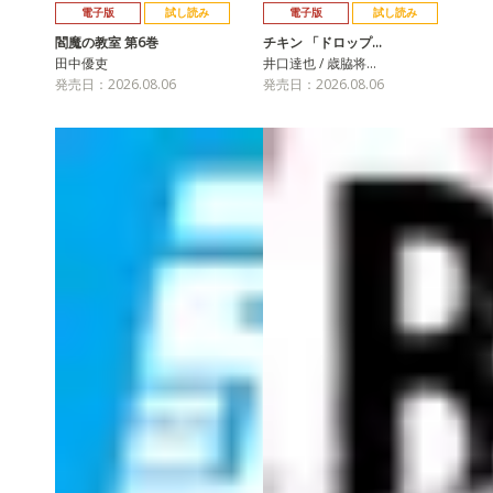
電子版
試し読み
電子版
試し読み
閻魔の教室 第6巻
チキン 「ドロップ…
田中優吏
井口達也 / 歳脇将…
発売日：2026.08.06
発売日：2026.08.06