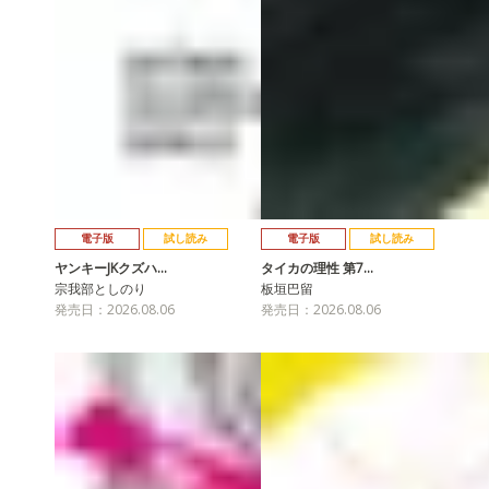
電子版
試し読み
電子版
試し読み
ヤンキーJKクズハ…
タイカの理性 第7…
宗我部としのり
板垣巴留
発売日：2026.08.06
発売日：2026.08.06