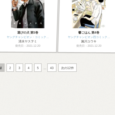
運びの犬 第5巻
鬱ごはん 第4巻
ヤングチャンピオン・コミック…
ヤングチャンピオン烈コミック…
清水ヤスヲミ
施川ユウキ
発売日：2021.12.20
発売日：2021.12.20
1
2
3
4
5
…
43
次の12件