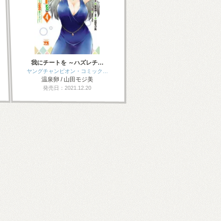
我にチートを ～ハズレチ…
ヤングチャンピオン・コミック…
温泉卵 / 山田モジ美
発売日：2021.12.20