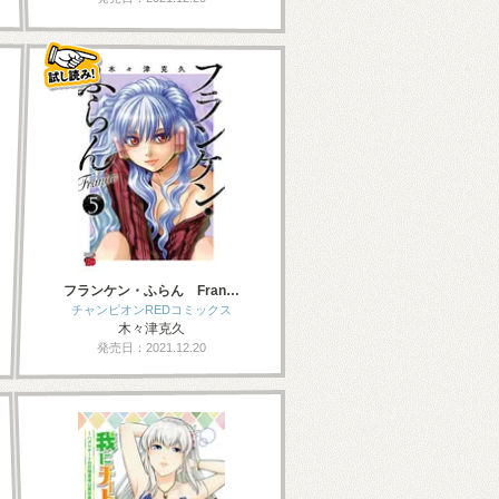
フランケン・ふらん Fran…
チャンピオンREDコミックス
木々津克久
発売日：2021.12.20