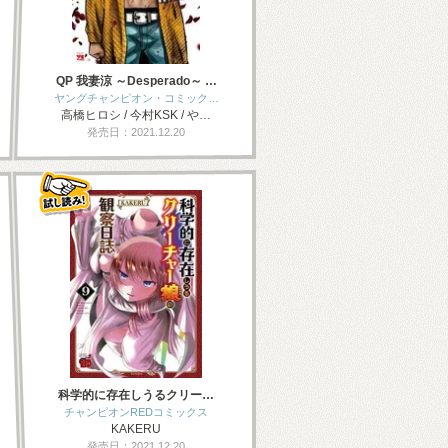
QP 我妻涼 ～Desperado～ …
ヤングチャンピオン・コミック…
高橋ヒロシ / 今村KSK / や…
発売日：2021.12.20
科学的に存在しうるクリー…
チャンピオンREDコミックス
KAKERU
発売日：2021.12.20