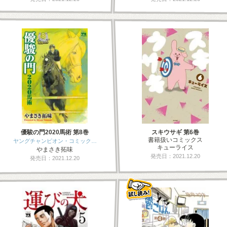
優駿の門2020馬術 第8巻
スキウサギ 第6巻
書籍扱いコミックス
ヤングチャンピオン・コミック…
キューライス
やまさき拓味
発売日：2021.12.20
発売日：2021.12.20