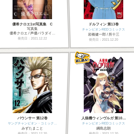
優希クロエ1st写真集 C
ドルフィン 第13巻
写真集
チャンピオンREDコミックス
優希クロエ / 声優パラダイ…
岩橋健一郎 / 所十三
発売日：2021.12.22
発売日：2021.12.20
バウンサー 第12巻
人狼機ウィンヴルガ 第10…
ヤングチャンピオン・コミック…
チャンピオンREDコミックス
みずたまこと
綱島志朗
発売日：2021.12.20
発売日：2021.12.20