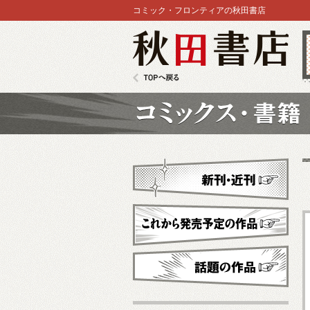
コミック・フロンティアの秋田書店
秋田書店
TOPへ戻る
コミックス
新刊・近刊
これから発売予定
話題の作品