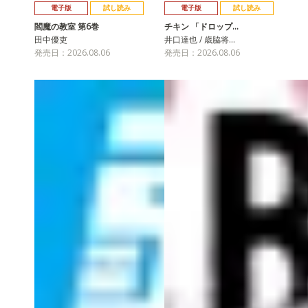
電子版
試し読み
電子版
試し読み
閻魔の教室 第6巻
チキン 「ドロップ…
田中優吏
井口達也 / 歳脇将…
発売日：2026.08.06
発売日：2026.08.06