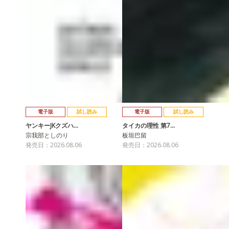
電子版
試し読み
電子版
試し読み
ヤンキーJKクズハ…
タイカの理性 第7…
宗我部としのり
板垣巴留
発売日：2026.08.06
発売日：2026.08.06