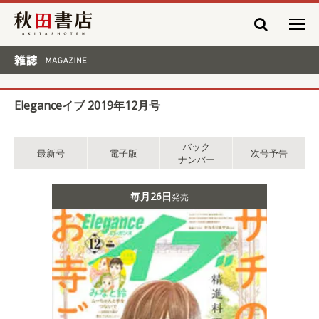
秋田書店
雑誌 MAGAZINE
Eleganceイブ 2019年12月号
バック
最新号
電子版
次号予告
ナンバー
毎月26日
発売