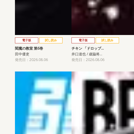
電子版
試し読み
電子版
試し読み
閻魔の教室 第6巻
チキン 「ドロップ…
田中優吏
井口達也 / 歳脇将…
発売日：2026.08.06
発売日：2026.08.06