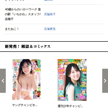
40歳からのハローワーク 道
の駅「いちかわ」スタッフ/
宮脇裕子
志穂子
またねこ！
石塚夢見
新発売！雑誌&コミックス
ヤングチャンピオ…
チャ
週刊少年チャンピ…