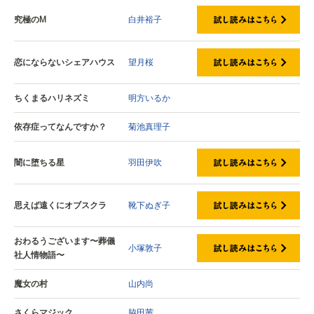
究極のM
白井裕子
恋にならないシェアハウス
望月桜
ちくまるハリネズミ
明方いるか
依存症ってなんですか？
菊池真理子
闇に堕ちる星
羽田伊吹
思えば遠くにオブスクラ
靴下ぬぎ子
おわるうございます〜葬儀
小塚敦子
社人情物語〜
魔女の村
山内尚
さくらマジック
脇田茜