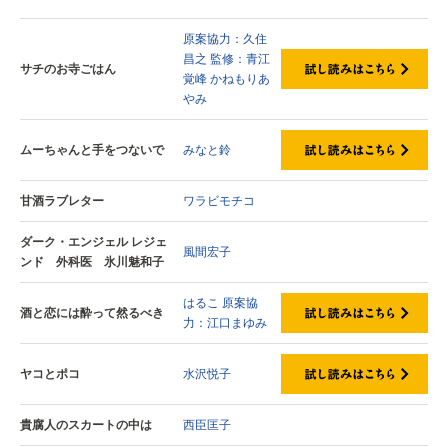
原案協力：久住
昌之
監修：青江
サチのお寺ごはん
覚峰
かねもりあ
やみ
ムーちゃんと手をつないで
みなと鈴
甘酒ラブレター
ワラビモチコ
ダーク・エンジェル レジェ
風間宏子
ンド 外科医 氷川魅和子
はるこ
原案協
酒と恋には酔って然るべき
力：江口まゆみ
ヤコとポコ
水沢悦子
貴腐人のスカートの中は
西臣匡子