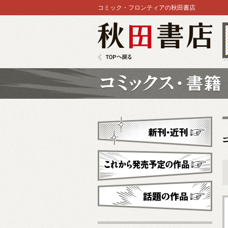
コミック・フロンティアの秋田書店
秋田書店
TOPへ戻る
コミックス
新刊・近刊
これから発売予定
話題の作品