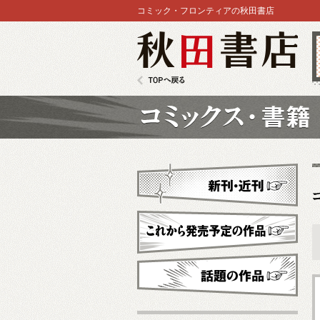
コミック・フロンティアの秋田書店
秋田書店
TOPへ戻る
コミックス
新刊・近刊
これから発売予定
話題の作品