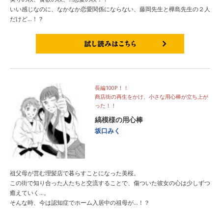
いい感じなのに、なかなか恋愛関係にならない、藤岡先生と樺島先生の２人
だけど…！？
試し読みはこちら
長編100P！！
商店街の再生をかけ、小さな用心棒が立ち上が
った！！
縞模様の用心棒
坂口みく
祖父母が営む理髪店で暮らすことになった美桜。
この街で知り合った人たちと交流することで、傷ついた彼女の心は少しずつ
癒えていく…。
そんな時、今は認知症でホーム入居中の祖母が…！？