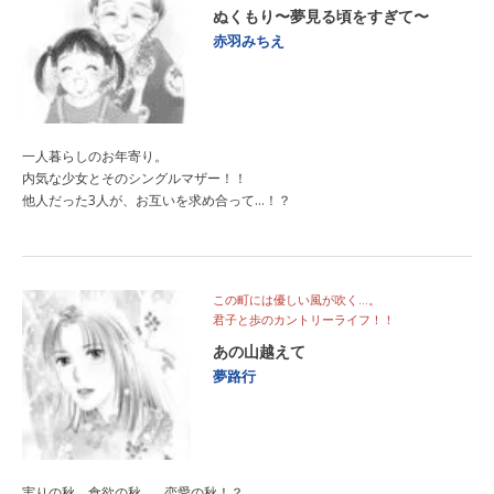
ぬくもり〜夢見る頃をすぎて〜
赤羽みちえ
一人暮らしのお年寄り。
内気な少女とそのシングルマザー！！
他人だった3人が、お互いを求め合って…！？
この町には優しい風が吹く…。
君子と歩のカントリーライフ！！
あの山越えて
夢路行
実りの秋、食欲の秋、…恋愛の秋！？