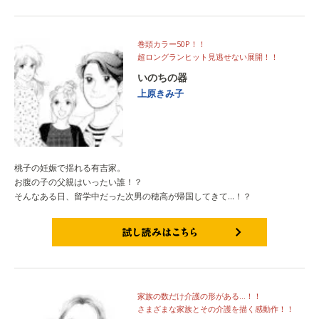
巻頭カラー50P！！
超ロングランヒット見逃せない展開！！
いのちの器
上原きみ子
桃子の妊娠で揺れる有吉家。
お腹の子の父親はいったい誰！？
そんなある日、留学中だった次男の穂高が帰国してきて…！？
試し読みはこちら
家族の数だけ介護の形がある…！！
さまざまな家族とその介護を描く感動作！！