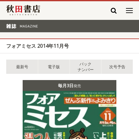
秋田書店
雑誌 MAGAZINE
フォアミセス 2014年11月号
バック
最新号
電子版
次号予告
ナンバー
毎月3日
発売