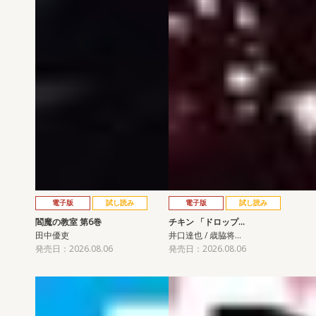
電子版
試し読み
電子版
試し読み
閻魔の教室 第6巻
チキン 「ドロップ…
田中優吏
井口達也 / 歳脇将…
発売日：2026.08.06
発売日：2026.08.06