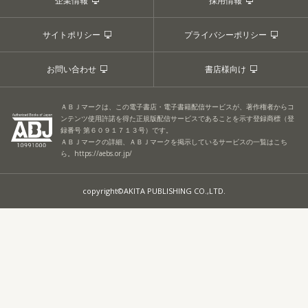
企業情報
採用情報
サイトポリシー
プライバシーポリシー
お問い合わせ
書店様向け
ＡＢＪマークは、この電子書店・電子書籍配信サービスが、著作権者からコ
ンテンツ使用許諾を得た正規版配信サービスであることを示す登録商標（登
録番号 第６０９１７１３号）です。
ＡＢＪマークの詳細、ＡＢＪマークを掲示しているサービスの一覧はこち
ら。
https://aebs.or.jp/
copyright©AKITA PUBLISHING CO.,LTD.