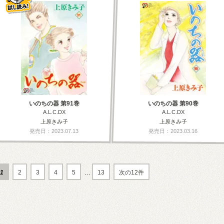
いのちの器 第91巻
いのちの器 第90巻
A.L.C.DX
A.L.C.DX
上原きみ子
上原きみ子
発売日：2023.07.13
発売日：2023.03.16
1
2
3
4
5
…
13
次の12件