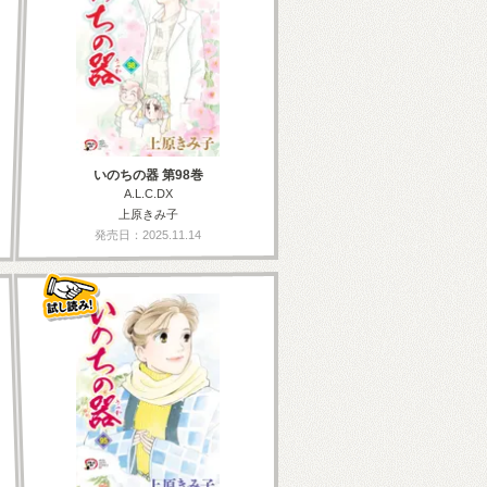
いのちの器 第98巻
A.L.C.DX
上原きみ子
発売日：2025.11.14