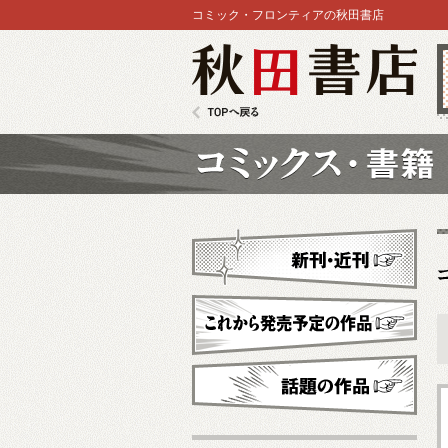
コミック・フロンティアの秋田書店
秋田書店
TOPへ戻る
コミックス
新刊・近刊
これから発売予定
話題の作品