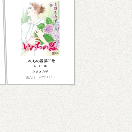
いのちの器 第89巻
A.L.C.DX
上原きみ子
発売日：2022.11.16