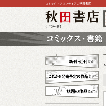
コミック・フロンティアの秋田書店
秋田書店
TOPへ戻る
コミックス
新刊・近刊
これから発売予定
話題の作品