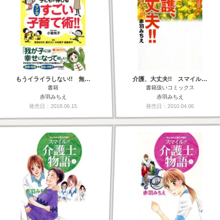
もうイライラしない!! 無…
介護、大丈夫!! スマイル…
書籍
書籍扱いコミックス
赤羽みちえ
赤羽みちえ
発売日：2018.06.15
発売日：2010.04.06