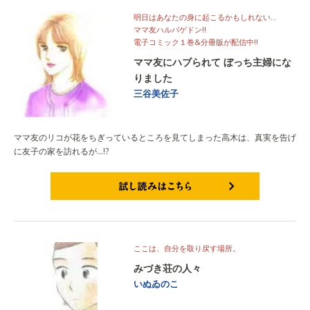
明日はあなたの身に起こるかもしれない…
ママ友ハルバゲドン!!
電子コミック１巻&分冊版が配信中!!
ママ友にハブられて ぼっち主婦にな
りました
三谷美佐子
ママ友のリコが花をちぎっているところを見てしまった高木は、真実を告げ
に友子の家を訪れるが…!?
試し読みはこちら
ここは、自分を取り戻す場所。
みづき荘の人々
いぬゐのこ