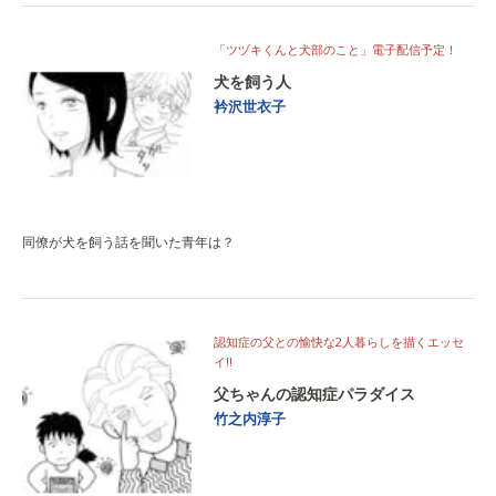
「ツヅキくんと犬部のこと」電子配信予定！
犬を飼う人
衿沢世衣子
同僚が犬を飼う話を聞いた青年は？
認知症の父との愉快な2人暮らしを描くエッセ
イ!!
父ちゃんの認知症パラダイス
竹之内淳子