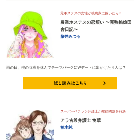
元ホステスの女性が桃農家に嫁いだら!?
農業ホステスの恋煩い 〜完熟桃娘田
舎日記〜
藤井みつる
雨の日、桃の収穫を休んでテーマパークにWデートに出かけた４人は？
試し読みはこちら
スーパーベテラン弁護士が離婚問題を解決!!
アラ古希弁護士 怜華
祐木純