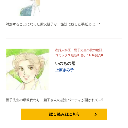
対処することになった黒沢親子が、施設に残した手紙とは…!?
産婦人科医・響子先生の愛の物語。
コミックス最新83巻、11/16発売!!
いのちの器
上原きみ子
響子先生の母親代わり・頼子さんの誕生パーティが開かれて…!?
試し読みはこちら