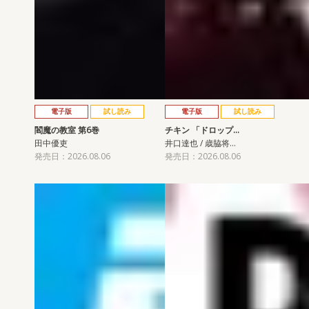
電子版
試し読み
電子版
試し読み
閻魔の教室 第6巻
チキン 「ドロップ…
田中優吏
井口達也 / 歳脇将…
発売日：2026.08.06
発売日：2026.08.06