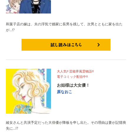
和菓子店の嫁は、夫の浮気で婚家に長男を残して、次男とともに家を出た
が…!?
試し読みはこちら
大人気!! 芸能界風雲物語!!
電子コミック配信中!!
お姑様は大女優！
原なおこ
綾女さんと共演予定だった大俳優が降板を申し出た。その理由は妻が記憶喪
失に…!?