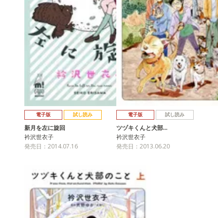
電子版
試し読み
電子版
試し読み
新月を左に旋回
ツヅキくんと犬部…
衿沢世衣子
衿沢世衣子
発売日：2014.07.16
発売日：2013.06.20