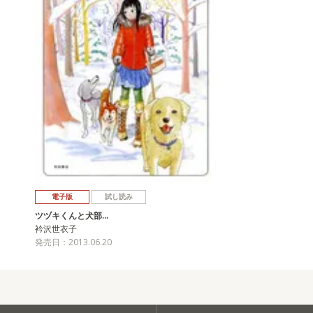
電子版
試し読み
ツヅキくんと犬部…
衿沢世衣子
発売日：2013.06.20