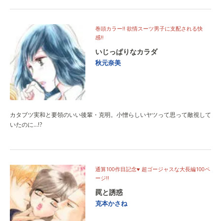
巻頭カラー!! 欲情スーツ男子に支配される快
感!!
いじっぱりなカラダ
秋元奈美
カタブツ実和と要領のいい後輩・克明。小憎らしいヤツって思って敵視して
いたのに…!?
通算100作目記念♥ 超ゴージャスな大長編100ペ
ージ!!
罠と誘惑
克本かさね