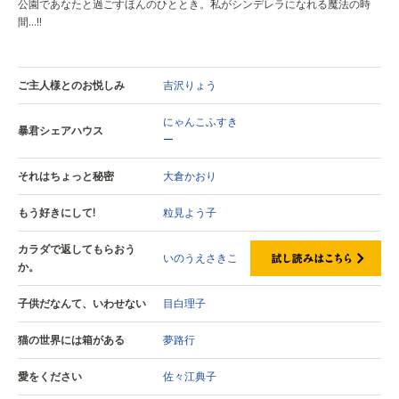
公園であなたと過ごすほんのひととき。私がシンデレラになれる魔法の時
間…!!
ご主人様とのお悦しみ
吉沢りょう
にゃんこふすき
暴君シェアハウス
ー
それはちょっと秘密
大倉かおり
もう好きにして!
粒見よう子
カラダで返してもらおう
いのうえさきこ
か。
子供だなんて、いわせない
目白理子
猫の世界には箱がある
夢路行
愛をください
佐々江典子