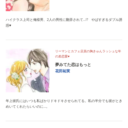
ハイクラス上司と俺様男、2人の男性に翻弄されて…!? やばすぎるダブル誘
惑♥
リーマンとカフェ店員の胸きゅんラッシュな年
の差恋愛♥
夢みてた恋はもっと
花田祐実
年上彼氏にはいつも私ばかりドキドキさせられてる。私の半分でも彼がとき
めいてくれたらいいのに…。