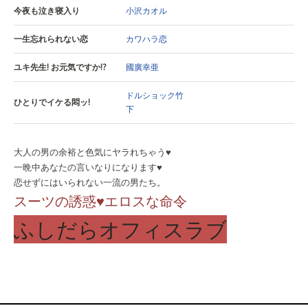
今夜も泣き寝入り
小沢カオル
一生忘れられない恋
カワハラ恋
ユキ先生! お元気ですか!?
國廣幸亜
ドルショック竹
ひとりでイケる悶ッ!
下
大人の男の余裕と色気にヤラれちゃう♥
一晩中あなたの言いなりになります♥
恋せずにはいられない一流の男たち。
スーツの誘惑♥エロスな命令
ふしだらオフィスラブ