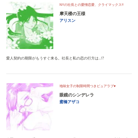
NYの社長との愛憎恋愛、クライマックス!!
摩天楼の王様
アリスン
愛人契約の期限がもうすぐ来る。社長と私の恋の行方は…!?
地味女子の制限時間つきピュアラブ♥
眼鏡のシンデレラ
蜜橋アザコ