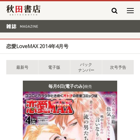
秋田書店
雑誌 MAGAZINE
恋愛LoveMAX 2014年4月号
バック
最新号
電子版
次号予告
ナンバー
毎月6日(電子のみ)
発売