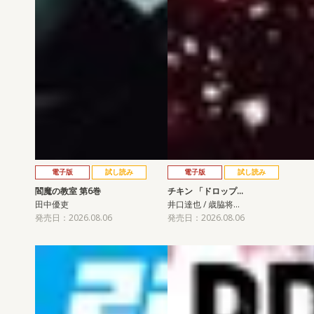
電子版
試し読み
電子版
試し読み
閻魔の教室 第6巻
チキン 「ドロップ…
田中優吏
井口達也 / 歳脇将…
発売日：2026.08.06
発売日：2026.08.06