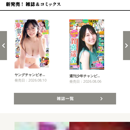
新発売！雑誌&コミックス
ヤングチャンピオ…
チャ
週刊少年チャンピ…
発売日：2026.08.10
発売
発売日：2026.08.06
雑誌一覧