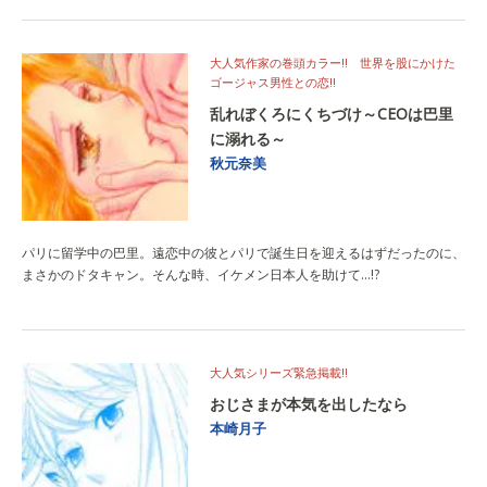
大人気作家の巻頭カラー!! 世界を股にかけた
ゴージャス男性との恋!!
乱れぼくろにくちづけ～CEOは巴里
に溺れる～
秋元奈美
パリに留学中の巴里。遠恋中の彼とパリで誕生日を迎えるはずだったのに、
まさかのドタキャン。そんな時、イケメン日本人を助けて…!?
大人気シリーズ緊急掲載!!
おじさまが本気を出したなら
本崎月子