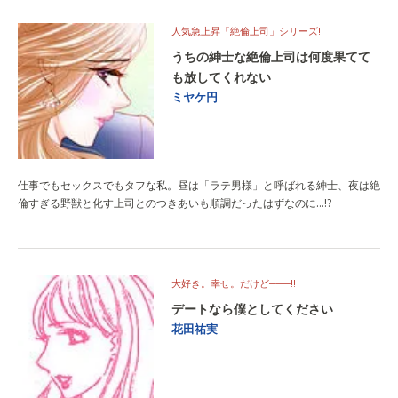
人気急上昇「絶倫上司」シリーズ!!
うちの紳士な絶倫上司は何度果てて
も放してくれない
ミヤケ円
仕事でもセックスでもタフな私。昼は「ラテ男様」と呼ばれる紳士、夜は絶
倫すぎる野獣と化す上司とのつきあいも順調だったはずなのに…!?
大好き。幸せ。だけど───!!
デートなら僕としてください
花田祐実