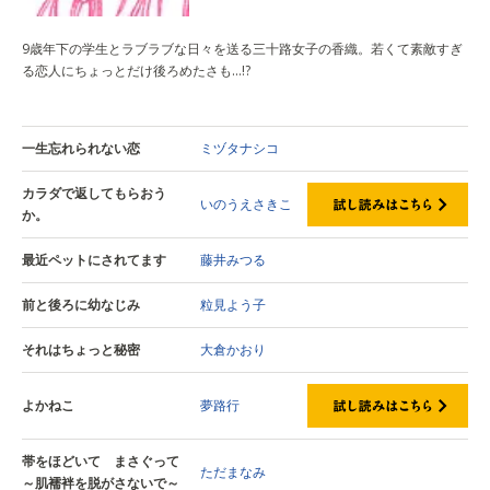
9歳年下の学生とラブラブな日々を送る三十路女子の香織。若くて素敵すぎ
る恋人にちょっとだけ後ろめたさも…!?
一生忘れられない恋
ミヅタナシコ
カラダで返してもらおう
いのうえさきこ
か。
最近ペットにされてます
藤井みつる
前と後ろに幼なじみ
粒見よう子
それはちょっと秘密
大倉かおり
よかねこ
夢路行
帯をほどいて まさぐって
ただまなみ
～肌襦袢を脱がさないで～