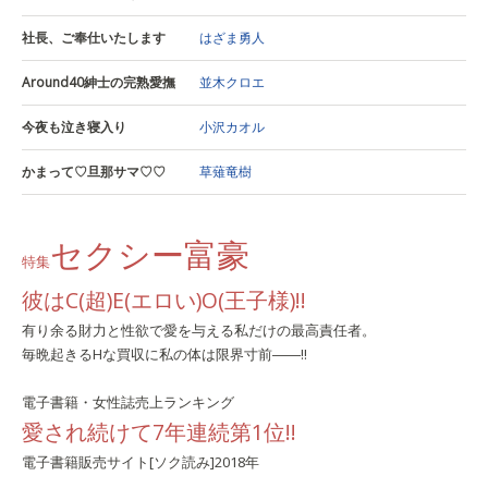
社長、ご奉仕いたします
はざま勇人
Around40紳士の完熟愛撫
並木クロエ
今夜も泣き寝入り
小沢カオル
かまって♡旦那サマ♡♡
草薙竜樹
セクシー富豪
特集
彼はC(超)E(エロい)O(王子様)!!
有り余る財力と性欲で愛を与える私だけの最高責任者。
毎晩起きるHな買収に私の体は限界寸前――!!
電子書籍・女性誌売上ランキング
愛され続けて7年連続第1位!!
電子書籍販売サイト[ソク読み]2018年