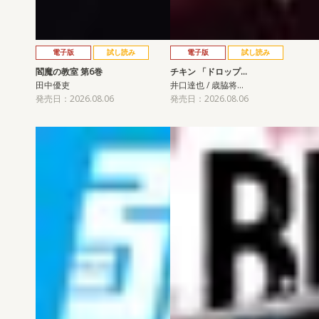
電子版
試し読み
電子版
試し読み
閻魔の教室 第6巻
チキン 「ドロップ…
田中優吏
井口達也 / 歳脇将…
発売日：2026.08.06
発売日：2026.08.06