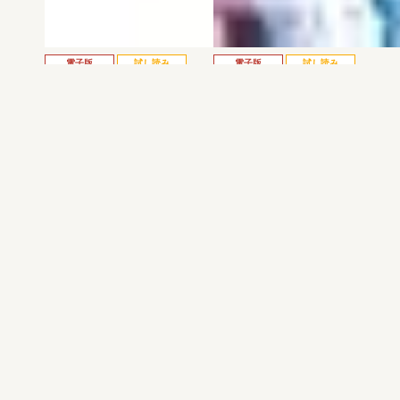
電子版
試し読み
電子版
試し読み
弱虫ペダル SPARE …
BREAK BACK 第25巻
渡辺航
KASA
発売日：2026.08.06
発売日：2026.08.06