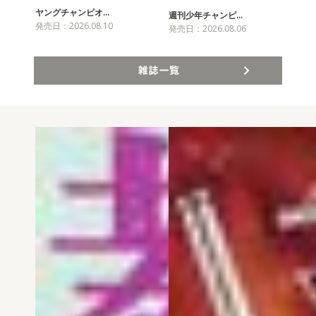
ヤングチャンピオ…
チャ
週刊少年チャンピ…
発売日：2026.08.10
発売
発売日：2026.08.06
雑誌一覧