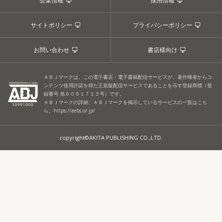
企業情報
採用情報
サイトポリシー
プライバシーポリシー
お問い合わせ
書店様向け
ＡＢＪマークは、この電子書店・電子書籍配信サービスが、著作権者からコ
ンテンツ使用許諾を得た正規版配信サービスであることを示す登録商標（登
録番号 第６０９１７１３号）です。
ＡＢＪマークの詳細、ＡＢＪマークを掲示しているサービスの一覧はこち
ら。
https://aebs.or.jp/
copyright©AKITA PUBLISHING CO.,LTD.