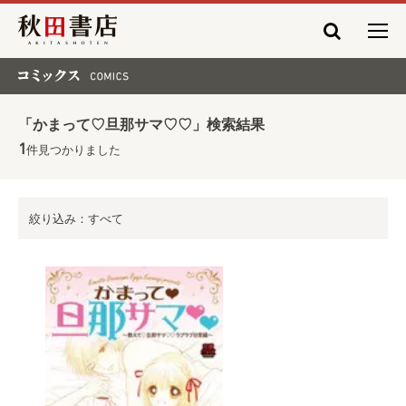
秋田書店
コミックス COMICS
「かまって♡旦那サマ♡♡」検索結果
1
件見つかりました
絞り込み：すべて