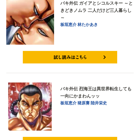
バキ外伝 ガイアとシコルスキー ～と
きどきノムラ 二人だけど三人暮らし
～
板垣恵介
林たかあき
試し読みはこちら
バキ外伝 烈海王は異世界転生しても
一向にかまわんッッ
板垣恵介
猪原賽
陸井栄史