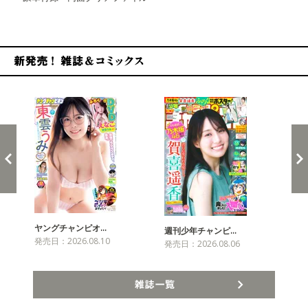
新発売！雑誌&コミックス
ヤングチャンピオ…
チャ
週刊少年チャンピ…
発売日：2026.08.10
発売
発売日：2026.08.06
雑誌一覧