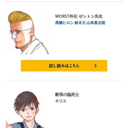
WORST外伝 ゼットン先生
髙橋ヒロシ
鈴木大
山本真太朗
試し読みはこちら
断罪の臨死士
キリエ