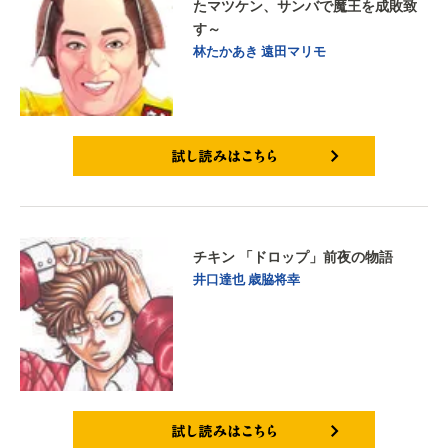
たマツケン、サンバで魔王を成敗致
す～
林たかあき
遠田マリモ
試し読みはこちら
チキン 「ドロップ」前夜の物語
井口達也
歳脇将幸