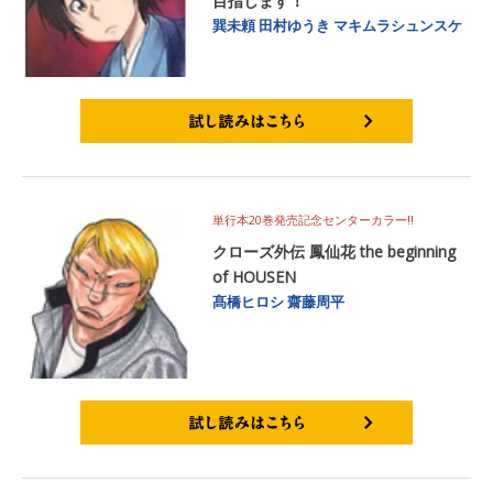
目指します！
巽未頼
田村ゆうき
マキムラシュンスケ
試し読みはこちら
単行本20巻発売記念センターカラー!!
クローズ外伝 鳳仙花 the beginning
of HOUSEN
髙橋ヒロシ
齋藤周平
試し読みはこちら