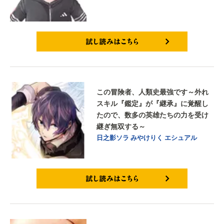
試し読みはこちら
この冒険者、人類史最強です～外れ
スキル『鑑定』が『継承』に覚醒し
たので、数多の英雄たちの力を受け
継ぎ無双する～
日之影ソラ
みやけりく
エシュアル
試し読みはこちら