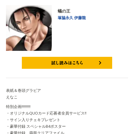
蟻の王
塚脇永久
伊藤龍
試し読みはこちら
表紙＆巻頭グラビア
えなこ
特別企画!!!!!!!!!!
・オリジナルQUOカード応募者全員サービス!!
・サイン入りチェキプレゼント
・豪華付録 スペシャルB4ポスター
・豪華付録 両面クリアファイル