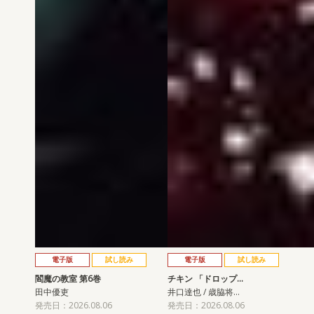
電子版
試し読み
電子版
試し読み
閻魔の教室 第6巻
チキン 「ドロップ…
田中優吏
井口達也 / 歳脇将…
発売日：2026.08.06
発売日：2026.08.06