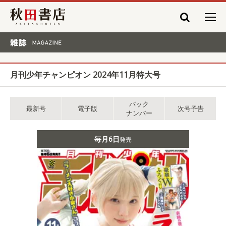
秋田書店
雑誌 MAGAZINE
月刊少年チャンピオン 2024年11月特大号
バック
最新号
電子版
次号予告
ナンバー
毎月6日
発売