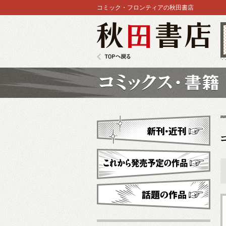
コミック・フロンティアの秋田書店
秋田書店
TOPへ戻る
コミックス
新刊・近刊
これから発売予定
話題の作品