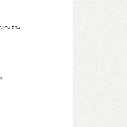
ァルコ」まで」
。
ロス