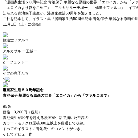
「漫画家生活５０周年記念 青池保子 華麗なる原画の世界 「エロイカ」から「フ
「エロイカより愛をこめて」「アルカサルー王城ー」「修道士ファルコ」「イブの
知られる青池保子先生が、漫画家生活50周年を迎えました。
これを記念して、イラスト集『漫画家生活50周年記念 青池保子 華麗なる原画の
11月1日（土）に発売!!
修道士ファルコ
アルカサル ー王城ー
Z ーツェットー
イブの息子たち
<
漫画家生活５０周年記念
青池保子 華麗なる原画の世界「エロイカ」から「ファルコまで」
B5版
価格：3,200円（税別）
青池先生が50年を越える漫画家生活で描いた至高の
カラー・モノクロ原稿300点以上を厳選して収録。
すべてのイラストに青池先生のコメントがつき、
そしてデビュー作