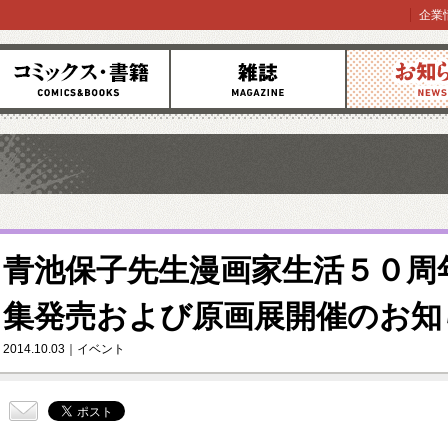
企業
コミックス
雑誌
お知らせ
青池保子先生漫画家生活５０周
集発売および原画展開催のお知
2014.10.03
イベント