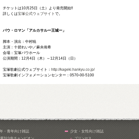
チケットは10月25日（土）より発売開始!!
詳しくは
宝塚公式ウェブサイト
で。
バウ・ロマン「アルカサルー王城ー」
脚本・演出：中村暁
主演：十碧れいや／麻央侑希
会場：宝塚バウホール
公演期間：12月4日（木）～12月14日（日）
宝塚歌劇公式ウェブサイト：
http://kageki.hankyu.co.jp/
宝塚歌劇インフォメーションセンター：0570-00-5100
年・青年向け雑誌
少女・女性向け雑誌
週刊少年チャンピオン
プリンセス