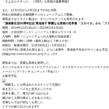
「さよならナネット」（1963）も収録の超豪華版!!
また、11月1日から2月1日までの3か月間、
同名の原画展を京都国際マンガミュージアムにて開催。
展覧会ではイラスト集ほか、オリジナルグッズも発売されます。
「漫画家生活50周年記念 青池保子 華麗なる原画の世界展 「エロイカ」から「フ
期間：2014年11月1日(土)～2015年2月1日(日)
場所：
京都国際マンガミュージアム
２階ギャラリー4・6
入場料：無料（ミュージアムへの入場料が別途必要）
開館時間：10時～18時（最終入館は１７時３０分）
休館日：毎週水曜日・12月29日(土)～1月3日(土)
※12月中旬に原画入れ替えあり。さらに会期中、青池保子先生のサイン会も予定
詳細は
http://www.kyotomm.jp/
をチェック!!
展覧会では、美麗な原画を使用した
オリジナルポストカード / クリアファイル / ・マイクロファイバークリーナーク
トートバッグ / ランチョンマット / 手ぬぐい
を販売予定。
〝残酷王〟とも呼ばれたカスティリア王国の
若き王ドン・ペドロと庶兄エンリケの
抗争を通して、権力の持つはかなさ、
滅びゆく人間の痛ましさをあぶり出し、
宝塚ならではの切なくも美しい
ドラマが繰り広げられます!!