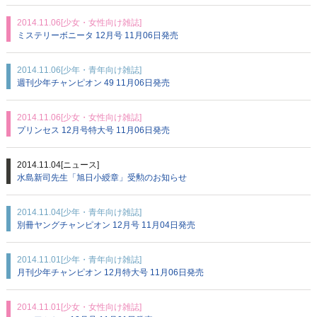
2014.11.06
[少女・女性向け雑誌]
ミステリーボニータ 12月号 11月06日発売
2014.11.06
[少年・青年向け雑誌]
週刊少年チャンピオン 49 11月06日発売
2014.11.06
[少女・女性向け雑誌]
プリンセス 12月号特大号 11月06日発売
2014.11.04
[ニュース]
水島新司先生「旭日小綬章」受勲のお知らせ
2014.11.04
[少年・青年向け雑誌]
別冊ヤングチャンピオン 12月号 11月04日発売
2014.11.01
[少年・青年向け雑誌]
月刊少年チャンピオン 12月特大号 11月06日発売
2014.11.01
[少女・女性向け雑誌]