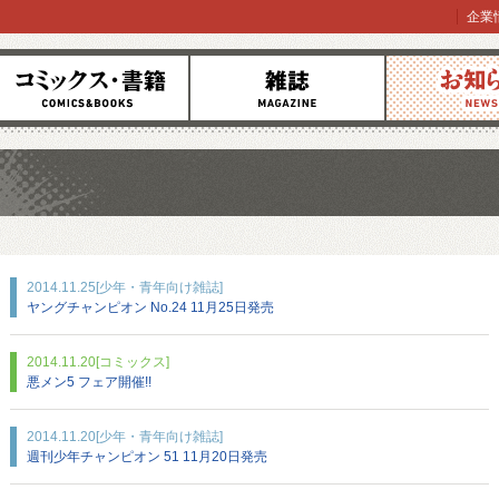
企業
コミックス
雑誌
お知らせ
2014.11.25
[少年・青年向け雑誌]
ヤングチャンピオン No.24 11月25日発売
2014.11.20
[コミックス]
悪メン5 フェア開催!!
2014.11.20
[少年・青年向け雑誌]
週刊少年チャンピオン 51 11月20日発売