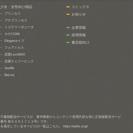
少女・女性向け雑誌
コミックス
プリンセス
お知らせ
プチプリンセス
ミステリーボニータ
企業情報
カチCOMI
採用情報
Eleganceイブ
書店様向け
フォアミセス
恋愛LoveMAX
恋愛チェリーピンク
Souffle
BaLmy
電子書籍配信サービスが、著作権者からコンテンツ使用許諾を得た正規版配信サービ
番号 第６０９１７１３号）です。
クを掲示しているサービスの一覧はこちら。
https://aebs.or.jp/