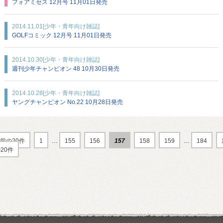
フォアミセス 12月号 11月01日発売
2014.11.01
[少年・青年向け雑誌]
GOLFコミック 12月号 11月01日発売
2014.10.30
[少年・青年向け雑誌]
週刊少年チャンピオン 48 10月30日発売
2014.10.28
[少年・青年向け雑誌]
ヤングチャンピオン No.22 10月28日発売
前の20件
1
…
155
156
157
158
159
…
184
20件