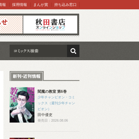
情報
採用情報
まんが賞
持ち込み窓口
オンラインショップ
検索
閻魔の教室 第6巻
少年チャンピオン・コミ
ックス（週刊少年チャン
ピオン）
田中優吏
発売日：2026.08.06