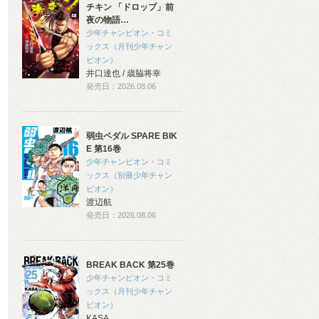
チキン 「ドロップ」前
夜の物語…
少年チャンピオン・コミ
ックス（月刊少年チャン
ピオン）
井口達也 / 歳脇将幸
発売日：2026.08.06
弱虫ペダル SPARE BIK
E 第16巻
少年チャンピオン・コミ
ックス（別冊少年チャン
ピオン）
渡辺航
発売日：2026.08.06
BREAK BACK 第25巻
少年チャンピオン・コミ
ックス（月刊少年チャン
ピオン）
KASA