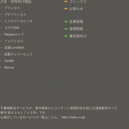
少女・女性向け雑誌
コミックス
プリンセス
お知らせ
プチプリンセス
ミステリーボニータ
企業情報
カチCOMI
採用情報
Eleganceイブ
書店様向け
フォアミセス
恋愛LoveMAX
恋愛チェリーピンク
Souffle
BaLmy
電子書籍配信サービスが、著作権者からコンテンツ使用許諾を得た正規版配信サービ
番号 第６０９１７１３号）です。
クを掲示しているサービスの一覧はこちら。
https://aebs.or.jp/