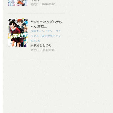
発売日：2026.08.06
ヤンキーJKクズハナち
ゃん 第32…
少年チャンピオン・コミ
ックス（週刊少年チャン
ピオン）
宗我部としのり
発売日：2026.08.06