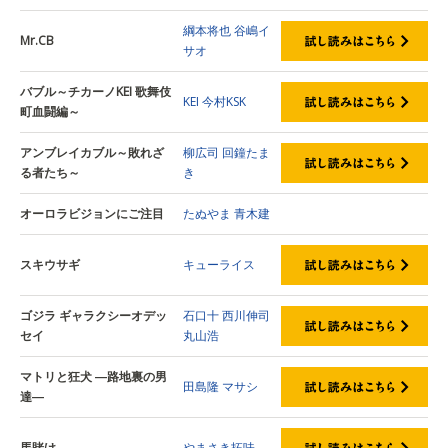
綱本将也
谷嶋イ
Mr.CB
サオ
バブル～チカーノKEI 歌舞伎
KEI
今村KSK
町血闘編～
アンブレイカブル～敗れざ
柳広司
回鐘たま
る者たち～
き
オーロラビジョンにご注目
たぬやま
青木建
スキウサギ
キューライス
ゴジラ ギャラクシーオデッ
石口十
西川伸司
セイ
丸山浩
マトリと狂犬 ―路地裏の男
田島隆
マサシ
達―
馬賭け
やまさき拓味