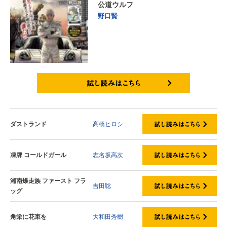
公道ウルフ
野口賢
試し読みはこちら
ダストランド
髙橋ヒロシ
凍牌 コールドガール
志名坂高次
湘南爆走族 ファースト フラ
吉田聡
ッグ
角栄に花束を
大和田秀樹