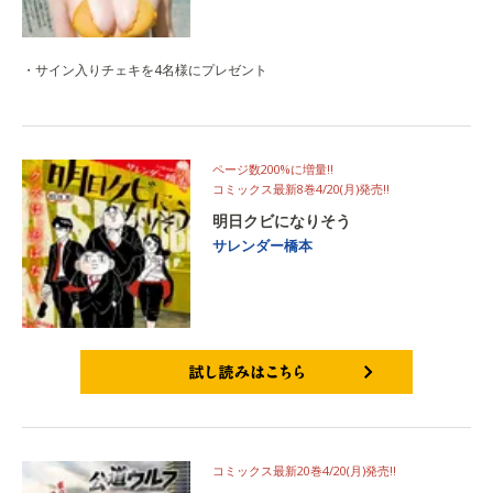
・サイン入りチェキを4名様にプレゼント
ページ数200%に増量‼
コミックス最新8巻4/20(月)発売‼
明日クビになりそう
サレンダー橋本
試し読みはこちら
コミックス最新20巻4/20(月)発売‼