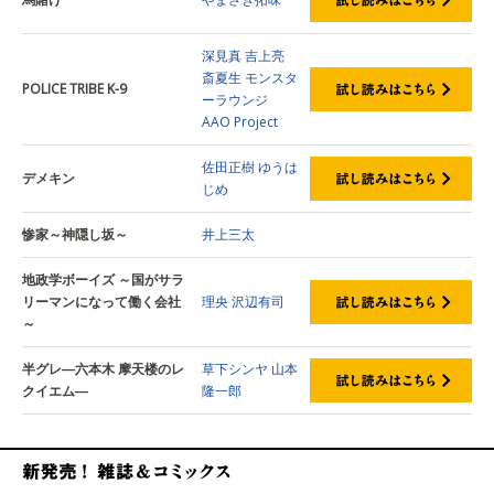
深見真
吉上亮
斎夏生
モンスタ
POLICE TRIBE K-9
ーラウンジ
AAO Project
佐田正樹
ゆうは
デメキン
じめ
惨家～神隠し坂～
井上三太
地政学ボーイズ ～国がサラ
リーマンになって働く会社
理央
沢辺有司
～
半グレ―六本木 摩天楼のレ
草下シンヤ
山本
クイエム―
隆一郎