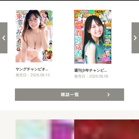
新発売！雑誌&コミックス
ヤングチャンピオ…
チャ
週刊少年チャンピ…
発売日：2026.08.10
発売
発売日：2026.08.06
雑誌一覧