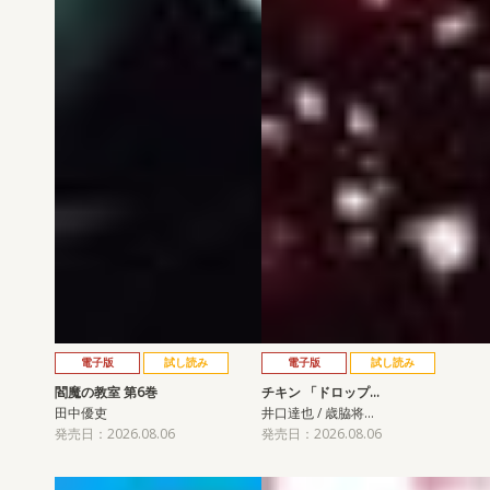
電子版
試し読み
電子版
試し読み
閻魔の教室 第6巻
チキン 「ドロップ…
田中優吏
井口達也 / 歳脇将…
発売日：2026.08.06
発売日：2026.08.06