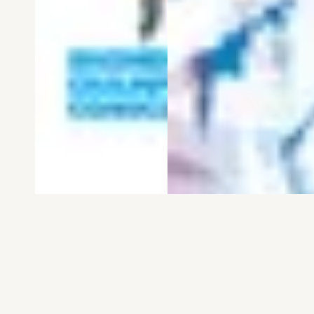
電子版
試し読み
電子版
試し読み
弱虫ペダル SPARE …
BREAK BACK 第25巻
渡辺航
KASA
発売日：2026.08.06
発売日：2026.08.06