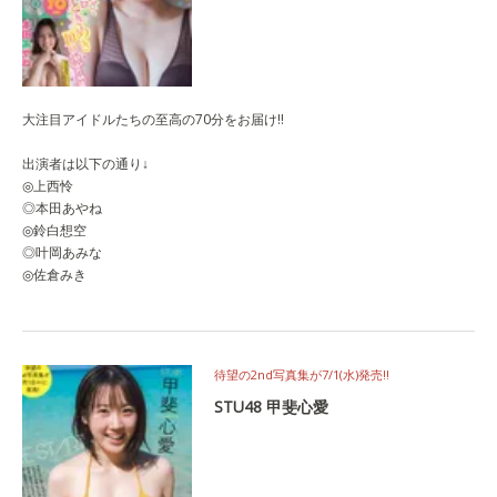
大注目アイドルたちの至高の70分をお届け‼
出演者は以下の通り↓
◎上西怜
◎本田あやね
◎鈴白想空
◎叶岡あみな
◎佐倉みき
待望の2nd写真集が7/1(水)発売‼
STU48 甲斐心愛