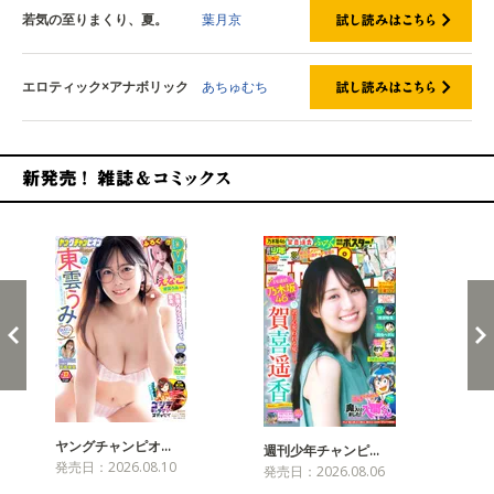
若気の至りまくり、夏。
葉月京
エロティック×アナボリック
あちゅむち
新発売！雑誌&コミックス
ヤングチャンピオ…
チャ
週刊少年チャンピ…
発売日：2026.08.10
発売
発売日：2026.08.06