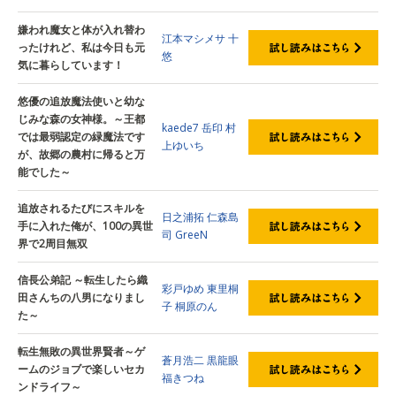
嫌われ魔女と体が入れ替わ
江本マシメサ
十
ったけれど、私は今日も元
悠
気に暮らしています！
悠優の追放魔法使いと幼な
じみな森の女神様。～王都
kaede7
岳印
村
では最弱認定の緑魔法です
上ゆいち
が、故郷の農村に帰ると万
能でした～
追放されるたびにスキルを
日之浦拓
仁森島
手に入れた俺が、100の異世
司
GreeN
界で2周目無双
信長公弟記 ～転生したら織
彩戸ゆめ
東里桐
田さんちの八男になりまし
子
桐原のん
た～
転生無敗の異世界賢者～ゲ
蒼月浩二
黒龍眼
ームのジョブで楽しいセカ
福きつね
ンドライフ～