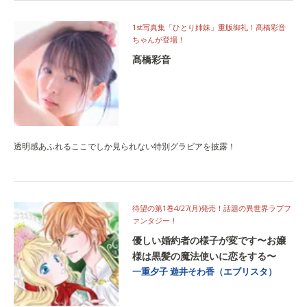
1st写真集「ひとり姉妹」重版御礼！髙橋彩音
ちゃんが登場！
髙橋彩音
透明感あふれるここでしか見られない特別グラビアを披露！
待望の第1巻4/27(月)発売！話題の異世界ラブフ
ァンタジー！
優しい婚約者の様子が変です〜お嬢
様は黒髪の魔法使いに恋をする〜
一重夕子
遊井そわ香（エブリスタ）