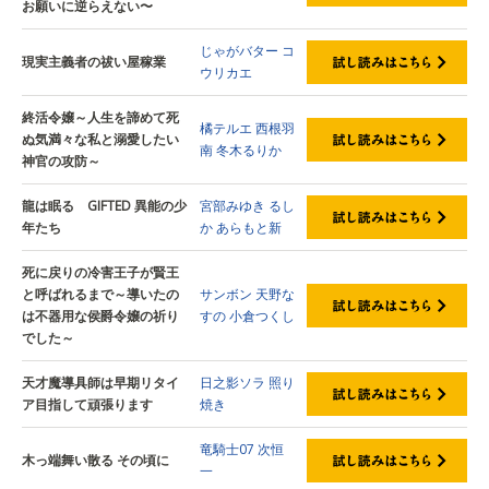
お願いに逆らえない〜
じゃがバター
コ
現実主義者の祓い屋稼業
ウリカエ
終活令嬢～人生を諦めて死
橘テルエ
西根羽
ぬ気満々な私と溺愛したい
南
冬木るりか
神官の攻防～
龍は眠る GIFTED 異能の少
宮部みゆき
るし
年たち
か
あらもと新
死に戻りの冷害王子が賢王
と呼ばれるまで～導いたの
サンボン
天野な
は不器用な侯爵令嬢の祈り
すの
小倉つくし
でした～
天才魔導具師は早期リタイ
日之影ソラ
照り
ア目指して頑張ります
焼き
竜騎士07
次恒
木っ端舞い散る その頃に
一