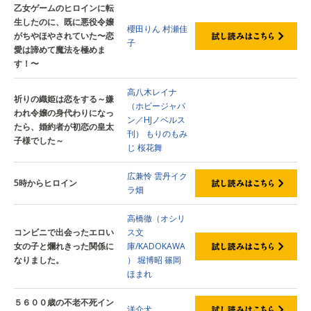
乙女ゲームのヒロインに転
生したのに、既に悪役令嬢
櫻田りん
村瀬佳
がちやほやされていた〜恋
子
愛は諦めて魔法を極めま
す！〜
高八木レイナ
祈りの織姫は恋をする～嫌
（ホビージャパ
われ令嬢の身代わりになっ
ン／HJノベルス
たら、婚約者が初恋の皇太
刊）
もりのもみ
子様でした～
じ
桜花舞
広兼怜
雲丹イク
5時からヒロイン
ラ畑
高橋徹（オシリ
コンビニで出会ったエロい
ス文
女の子と爛れきった関係に
庫/KADOKAWA
なりました。
）
堀博昭
篠岡
ほまれ
５６００歳の不老不死イン
洋介犬