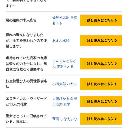
ます～
優輝光太朗
喜友
悪の組織の求人広告
名トト
憧れの聖女になりました
が、全てを奪われたので復
あまね水咲
讐します。
虐待されていた商家の令嬢
てんてんどんど
は聖女の力を手に入れ、無
ん
岸本さとる
自覚に容赦なく逆襲する
転生荷運び人の異世界攻略
小海太郎
ハヤシ
法
エロティカル・ウィザード
太陽ひかる
白津
と12人の花嫁
川心太
真早
聖女はとっくに召喚されて
守雨
しなえまな
いる。日本に。