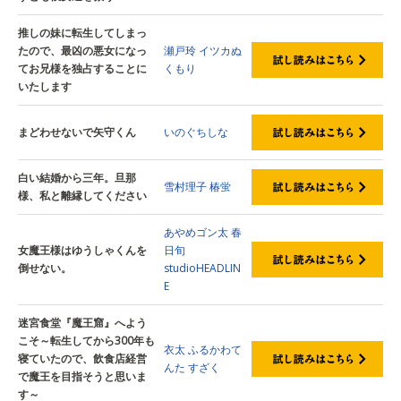
推しの妹に転生してしまっ
たので、最凶の悪女になっ
瀬戸玲
イツカぬ
てお兄様を独占することに
くもり
いたします
まどわせないで矢守くん
いのぐちしな
白い結婚から三年。旦那
雪村理子
椿蛍
様、私と離縁してください
あやめゴン太
春
女魔王様はゆうしゃくんを
日旬
倒せない。
studioHEADLIN
E
迷宮食堂『魔王窟』へよう
こそ～転生してから300年も
衣太
ふるかわて
寝ていたので、飲食店経営
んた
すざく
で魔王を目指そうと思いま
す～