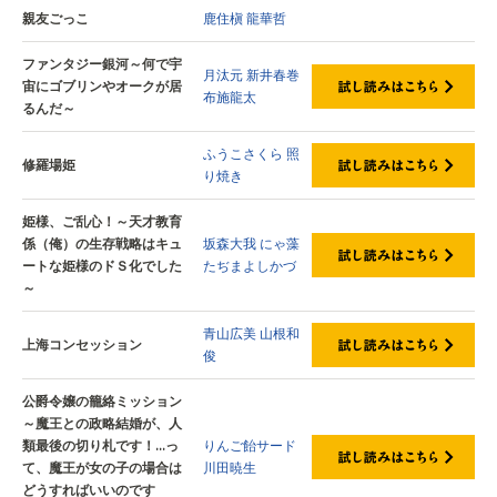
親友ごっこ
鹿住槇
龍華哲
ファンタジー銀河～何で宇
月汰元
新井春巻
宙にゴブリンやオークが居
布施龍太
るんだ～
ふうこさくら
照
修羅場姫
り焼き
姫様、ご乱心！～天才教育
係（俺）の生存戦略はキュ
坂森大我
にゃ藻
ートな姫様のドＳ化でした
たぢまよしかづ
～
青山広美
山根和
上海コンセッション
俊
公爵令嬢の籠絡ミッション
～魔王との政略結婚が、人
類最後の切り札です！…っ
りんご飴サード
て、魔王が女の子の場合は
川田暁生
どうすればいいのです