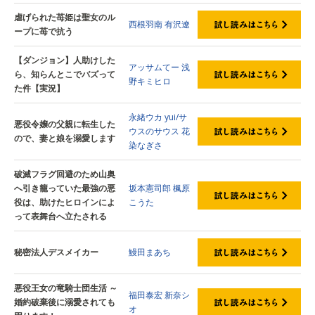
虐げられた苺姫は聖女のル
西根羽南
有沢遼
ープに苺で抗う
【ダンジョン】人助けした
アッサムてー
浅
ら、知らんとこでバズって
野キミヒロ
た件【実況】
永緒ウカ
yui/サ
悪役令嬢の父親に転生した
ウスのサウス
花
ので、妻と娘を溺愛します
染なぎさ
破滅フラグ回避のため山奥
へ引き籠っていた最強の悪
坂本憲司郎
楓原
役は、助けたヒロインによ
こうた
って表舞台へ立たされる
秘密法人デスメイカー
鰻田まあち
悪役王女の竜騎士団生活 ～
福田泰宏
新奈シ
婚約破棄後に溺愛されても
オ