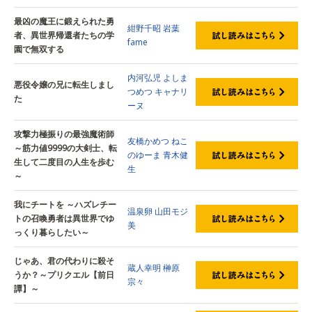
最凶の魔王に鍛えられた勇
紺野千昭
岩葉
者、異世界帰還者たちの学
fame
園で無双する
内河弘児
よしま
悪役令嬢の兄に転生しまし
つめつ
キャナリ
た
ーヌ
攻撃力極振りの最強魔術師
友橋かめつ
ねこ
～筋力値9999の大剣士、転
のゆーま
青木健
生して二度目の人生を歩む
生
～
我にチートを ～ハズレチー
温泉卵
山田モジ
トの召喚勇者は異世界でゆ
美
っくり暮らしたい～
じゃあ、君の代わりに殺そ
蔵人幸明
榊原
うか？～プリクエル【前日
宗々
譚】～