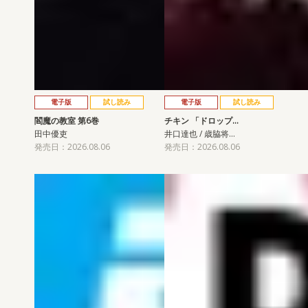
電子版
試し読み
電子版
試し読み
閻魔の教室 第6巻
チキン 「ドロップ…
田中優吏
井口達也 / 歳脇将…
発売日：2026.08.06
発売日：2026.08.06