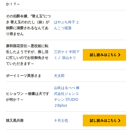
か！？～
その伯爵令嬢、“替え玉”につ
き 替え玉のわたし（妹）が
はやぶち伶子
と
侯爵に溺愛されるなんてあ
んこつ毬藻
り得ません
康和国花宮伝～悪役姫に転
生したようですが、推し活
三沢ケイ
中田ア
に忙しいのでお役御免させ
ミノ
深山キリ
ていただきます～
ボーイミーツ異形さま
犬太郎
山吹はるぺぺ
株
ヒショワン ～秘書は犬です
式会社ジェンコ
が何か？～
ヤシン
STUDIO
２Bplus
猫又黒兵衛
十月士也