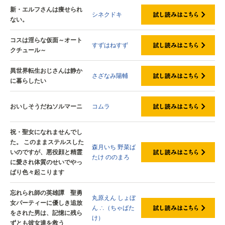
新・エルフさんは痩せられ
シネクドキ
ない。
コスは淫らな仮面～オート
すずはねすず
クチュール～
異世界転生おじさんは静か
さざなみ陽輔
に暮らしたい
おいしそうだねソルマーニ
コムラ
祝・聖女になれませんでし
た。 このままステルスした
森月いち
野菜ば
いのですが、悪役顔と精霊
たけ
ののまろ
に愛され体質のせいでやっ
ぱり色々起こります
忘れられ師の英雄譚 聖勇
丸原えん
しょぼ
女パーティーに優しき追放
ん
∴（ちゃばた
をされた男は、記憶に残ら
け）
ずとも彼女達を救う