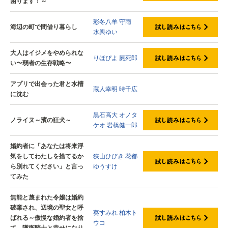
困ります！～
彩冬八羊
守雨
海辺の町で間借り暮らし
水輿ゆい
大人はイジメをやめられな
りほぴよ
屍死郎
い〜弱者の生存戦略〜
アプリで出会った君と水槽
蔵人幸明
時千広
に沈む
黒石高大
オノタ
ノライヌ～濱の狂犬～
ケオ
岩橋健一郎
婚約者に「あなたは将来浮
気をしてわたしを捨てるか
狭山ひびき
花都
ら別れてください」と言っ
ゆうすけ
てみた
無能と蔑まれた令嬢は婚約
破棄され、辺境の聖女と呼
葵すみれ
柏木ト
ばれる～傲慢な婚約者を捨
ウコ
て、護衛騎士と幸せになり