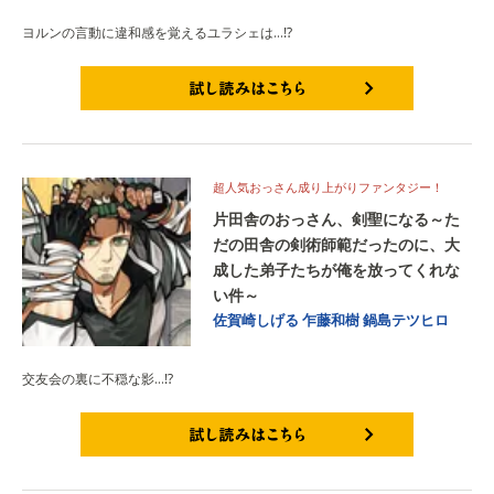
ヨルンの言動に違和感を覚えるユラシェは…⁉
試し読みはこちら
超人気おっさん成り上がりファンタジー！
片田舎のおっさん、剣聖になる～た
だの田舎の剣術師範だったのに、大
成した弟子たちが俺を放ってくれな
い件～
佐賀崎しげる
乍藤和樹
鍋島テツヒロ
交友会の裏に不穏な影…⁉
試し読みはこちら