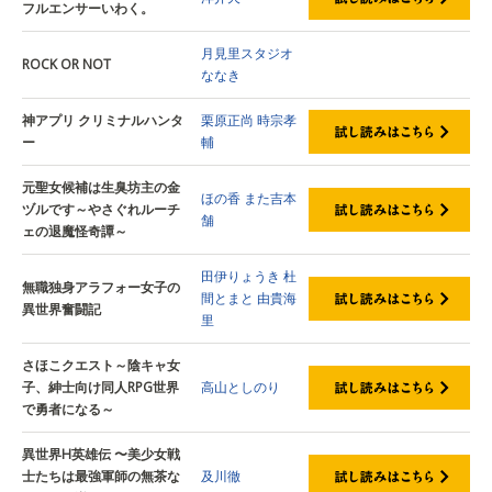
フルエンサーいわく。
月見里スタジオ
ROCK OR NOT
ななき
神アプリ クリミナルハンタ
栗原正尚
時宗孝
ー
輔
元聖女候補は生臭坊主の金
ほの香
また吉本
ヅルです～やさぐれルーチ
舗
ェの退魔怪奇譚～
田伊りょうき
杜
無職独身アラフォー女子の
間とまと
由貴海
異世界奮闘記
里
さほこクエスト～陰キャ女
子、紳士向け同人RPG世界
高山としのり
で勇者になる～
異世界H英雄伝 〜美少女戦
士たちは最強軍師の無茶な
及川徹