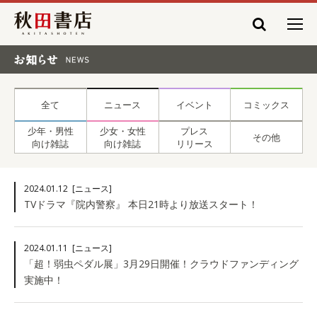
秋田書店
お知らせ NEWS
全て
ニュース
イベント
コミックス
少年・男性
少女・女性
プレス
その他
向け雑誌
向け雑誌
リリース
2024.01.12
[ニュース]
TVドラマ『院内警察』 本日21時より放送スタート！
2024.01.11
[ニュース]
「超！弱虫ペダル展」3月29日開催！クラウドファンディング
実施中！