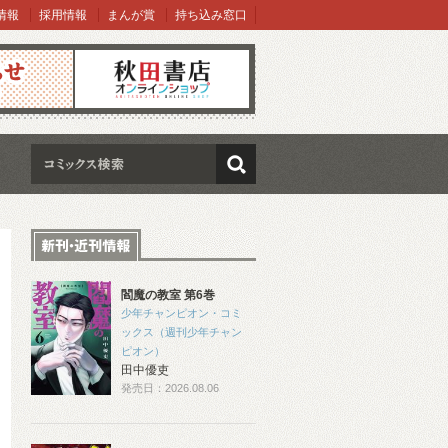
情報
採用情報
まんが賞
持ち込み窓口
オンラインショップ
検索
閻魔の教室 第6巻
少年チャンピオン・コミ
ックス（週刊少年チャン
ピオン）
田中優吏
発売日：2026.08.06