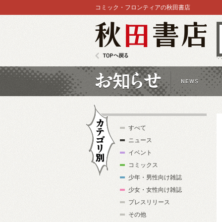
コミック・フロンティアの秋田書店
秋田書店
TOPへ戻る
お知らせ
すべて
ニュース
イベント
コミックス
少年・男性向け雑誌
カテゴリ別
少女・女性向け雑誌
プレスリリース
その他