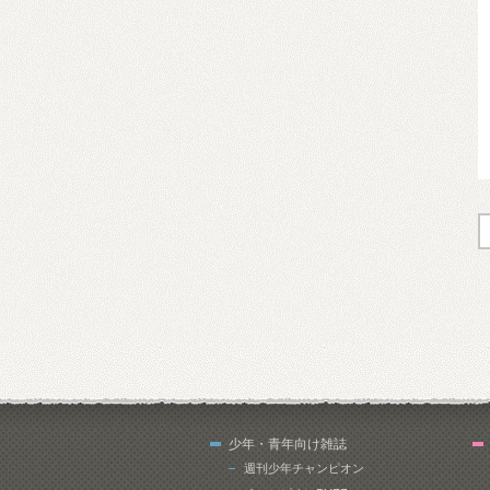
少年・青年向け雑誌
週刊少年チャンピオン