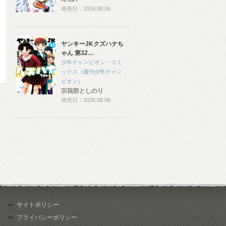
発売日：2026.08.06
ヤンキーJKクズハナち
ゃん 第32…
少年チャンピオン・コミ
ックス（週刊少年チャン
ピオン）
宗我部としのり
発売日：2026.08.06
サイトポリシー
プライバシーポリシー